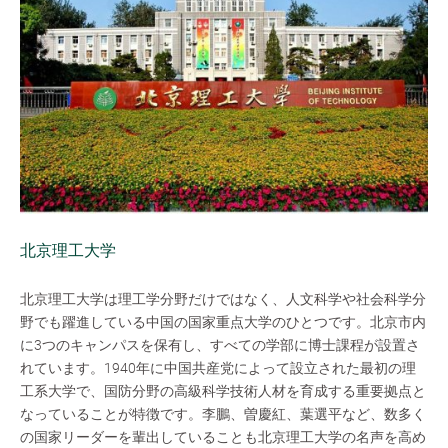
北京理工大学
北京理工大学は理工学分野だけではなく、人文科学や社会科学分
野でも躍進している中国の国家重点大学のひとつです。北京市内
に3つのキャンパスを保有し、すべての学部に博士課程が設置さ
れています。1940年に中国共産党によって設立された最初の理
工系大学で、国防分野の高級科学技術人材を育成する重要拠点と
なっていることが特徴です。李鵬、曽慶紅、葉選平など、数多く
の国家リーダーを輩出していることも北京理工大学の名声を高め