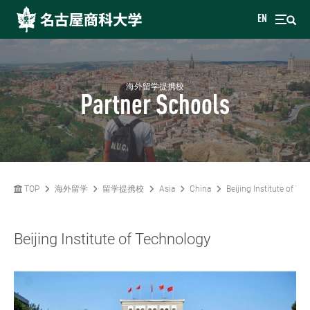
EN
海外留学提携校
Partner Schools
TOP
海外留学
留学提携校
Asia
China
Beijing Institute of Te
Beijing Institute of Technology