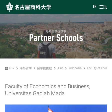
EN
海外留学提携校
Partner Schools
TOP
海外留学
留学提携校
Asia
Indonesia
Faculty of Econom
Faculty of Economics and Business,
Universitas Gadjah Mada