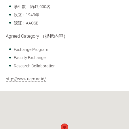
学生数：約47,000名
設立：1949年
認証：AACSB
Agreed Category （提携内容）
Exchange Program
Faculty Exchange
Research Collaboration
http://www.ugm.ac.id/