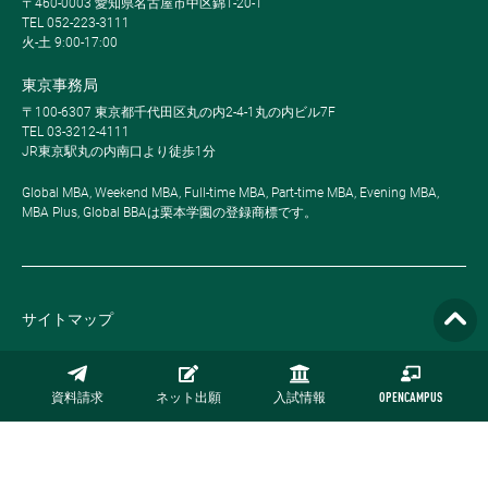
〒460-0003 愛知県名古屋市中区錦1-20-1
TEL 052-223-3111
火-土 9:00-17:00
東京事務局
〒100-6307 東京都千代田区丸の内2-4-1丸の内ビル7F
TEL 03-3212-4111
JR東京駅丸の内南口より徒歩1分
Global MBA, Weekend MBA, Full-time MBA, Part-time MBA, Evening MBA,
MBA Plus, Global BBAは栗本学園の登録商標です。
サイトマップ
プライバシーポリシー
資料請求
ネット出願
入試情報
OPENCAMPUS
採用情報
お問い合わせ