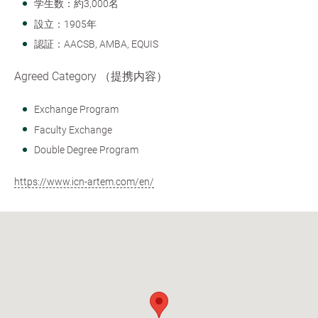
学生数：約3,000名
設立：1905年
認証：AACSB, AMBA, EQUIS
Agreed Category （提携内容）
Exchange Program
Faculty Exchange
Double Degree Program
https://www.icn-artem.com/en/