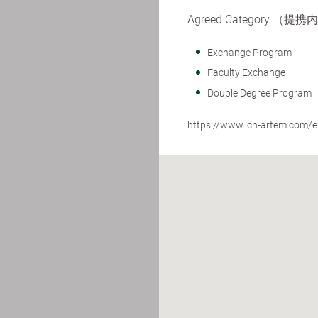
Agreed Category （提
Exchange Program
Faculty Exchange
Double Degree Program
https://www.icn-artem.com/e