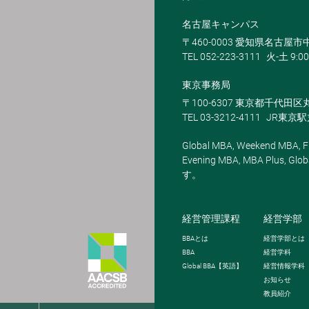
名古屋キャンパス
〒460-0003 愛知県名古屋市中
TEL 052-223-3111
火-土 9:00
東京事務局
〒100-6307 東京都千代田区
TEL 03-3212-4111
JR東京
Global MBA, Weekend MBA, Fu
Evening MBA, MBA Plus
す。
経営管理課程
経営学部
BBA
とは
経営学部とは
BBA
経営学科
Global BBA
【英語】
経営情報学科
お知らせ
教員紹介