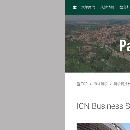
H
&
大学案内
入試情報
教員
O
M
E
P
TOP
海外留学
留学提携
ICN Business 