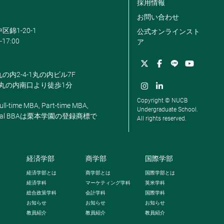
採用情報
お問い合わせ
区錦1-20-1
公式オンラインスト
-17:00
ア
丸の内2-4-1丸の内ビル7F
駅丸の内南口より徒歩1分
Copyright © NUCB
ll-time MBA, Part-time MBA,
Undergraduate School.
, Global BBAは栗本学園の登録商標で
All rights reserved.
経済学部
商学部
国際学部
経済学部とは
商学部とは
国際学部とは
経済学科
マーケティング学科
英米学科
総合政策学科
会計学科
国際学科
お知らせ
お知らせ
お知らせ
教員紹介
教員紹介
教員紹介