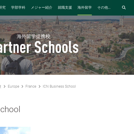
研究
学部学科
メジャー紹介
就職支援
海外留学
その他...
海外留学提携校
artner Schools
校
Europe
France
ICN Business School
School