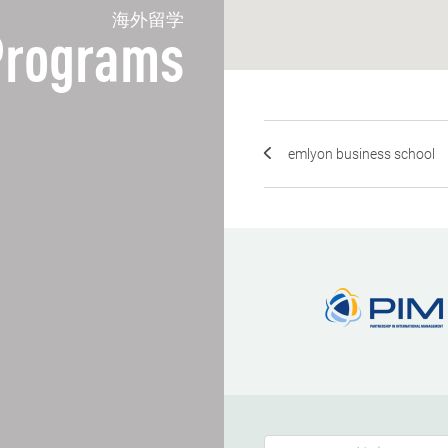
海外留学
 Programs
emlyon business school