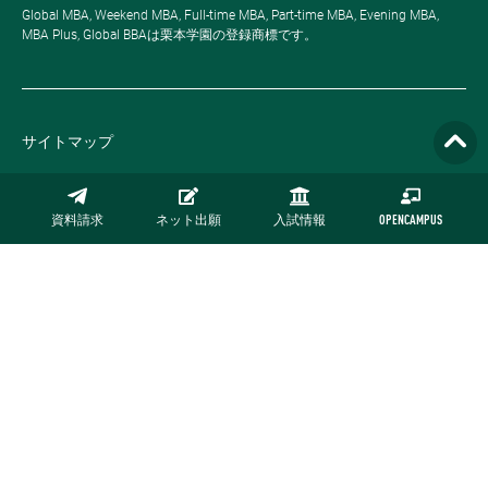
Global MBA, Weekend MBA, Full-time MBA, Part-time MBA, Evening MBA,
MBA Plus, Global BBAは栗本学園の登録商標です。
サイトマップ
プライバシーポリシー
資料請求
ネット出願
入試情報
OPENCAMPUS
採用情報
お問い合わせ
公式オンラインストア
Copyright © NUCB Undergraduate School. All rights reserved.