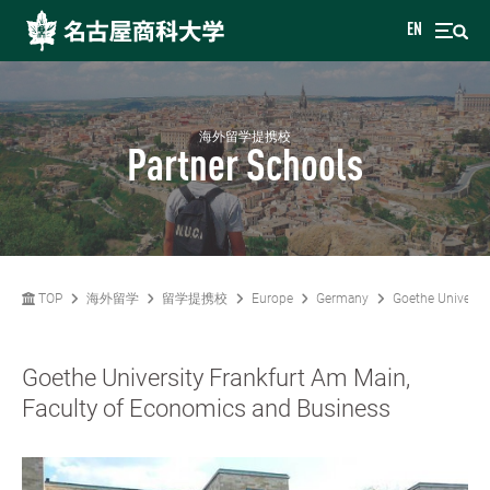
EN
海外留学提携校
Partner Schools
TOP
海外留学
留学提携校
Europe
Germany
Goethe Universi
Goethe University Frankfurt Am Main,
Faculty of Economics and Business