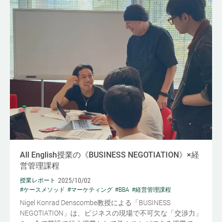
All English授業の《BUSINESS NEGOTIATION》×経
営管理課程
2025/10/02
授業レポート
#ケースメソッド
#マーケティング
#BBA
#経営管理課程
Nigel Konrad Denscombe教授による「BUSINESS
NEGOTIATION」は、ビジネスの現場で不可欠な「交渉力」