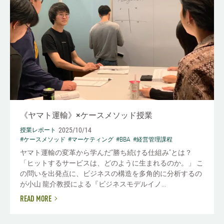
《ヤマト運輸》×ケースメソッド授業
2025/10/14
授業レポート
#ケースメソッド
#マーケティング
#BBA
#経営管理課程
ヤマト運輸の変革から学んだ“勝ち続ける仕組み”とは？
「ヒットするサービスは、どのように生まれるのか。」 こ
の問いを出発点に、ビジネスの構造を多角的に分析するの
が小山 龍介教授による『ビジネスモデルイノ...
READ MORE