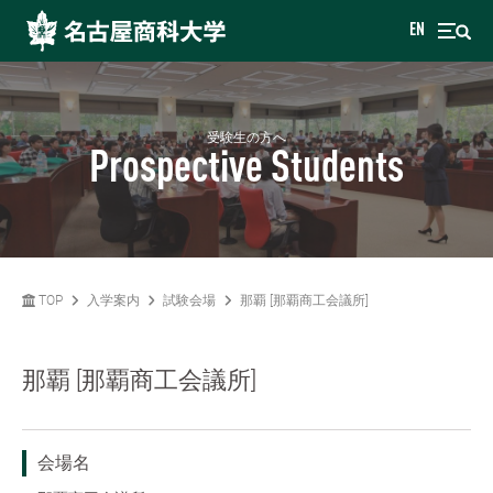
EN
受験生の方へ
Prospective Students
TOP
入学案内
試験会場
那覇 [那覇商工会議所]
那覇 [那覇商工会議所]
会場名