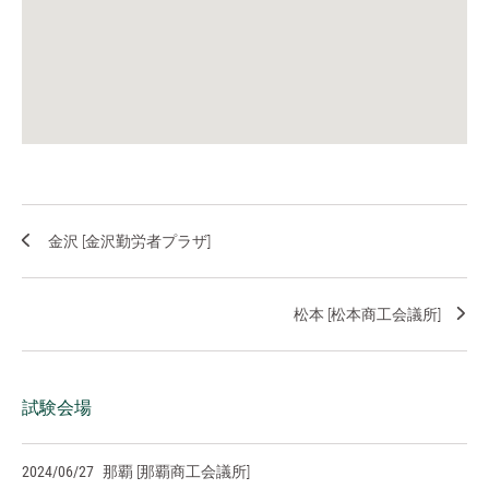
金沢 [金沢勤労者プラザ]
松本 [松本商工会議所]
試験会場
2024/06/27
那覇 [那覇商工会議所]