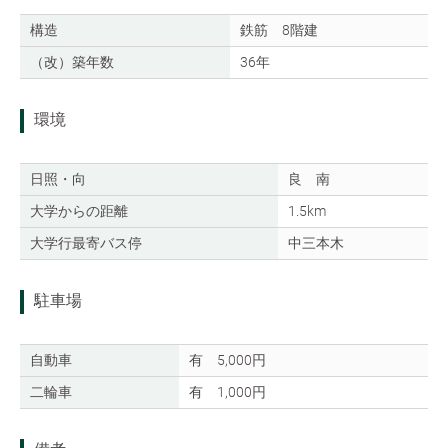
構造
鉄筋 8階建
（改）築年数
36年
環境
日照・向
良 南
大学からの距離
1.5km
大学行最寄バス停
中三本木
駐車場
自動車
有 5,000円
二輪車
有 1,000円