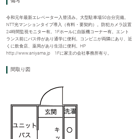
備考
令和元年最新エレベーター入替済み。大型駐車場50台分完備。
NTT光マンションタイプ導入（有料・要契約）。防犯カメラ設置
24時間監視モニター有。1Fホールに自販機コーナー有。エント
ランス前にバス停があり通学に便利。コンビニが両隣にあり、近
くに飲食店、薬局があり生活に便利。HP
http://www.aniyama.jp 1Fに家主の会社事務所有り。
間取り図