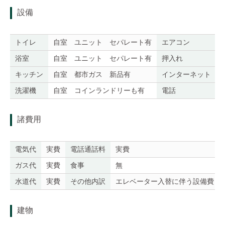
設備
トイレ
自室 ユニット セパレート有
エアコン
浴室
自室 ユニット セパレート有
押入れ
キッチン
自室 都市ガス 新品有
インターネット
洗濯機
自室 コインランドリーも有
電話
諸費用
電気代
実費
電話通話料
実費
ガス代
実費
食事
無
水道代
実費
その他内訳
エレベーター入替に伴う設備費
建物