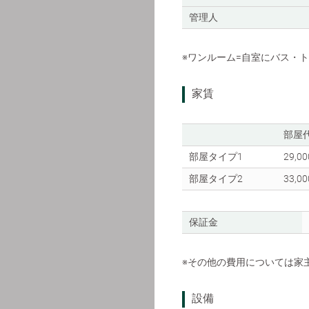
管理人
※ワンルーム=自室にバス・
家賃
部屋
部屋タイプ1
29,0
部屋タイプ2
33,0
保証金
※その他の費用については家
設備