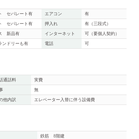
ト セパレート有
エアコン
有
ト セパレート有
押入れ
有（三段式）
ス 新品有
インターネット
可（要個人契約）
ランドリーも有
電話
可
話通話料
実費
事
無
の他内訳
エレベーター入替に伴う設備費
鉄筋 8階建