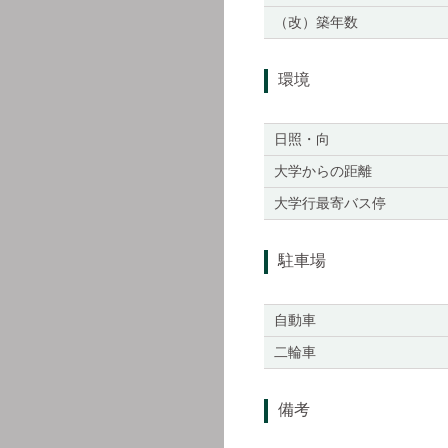
（改）築年数
環境
日照・向
大学からの距離
大学行最寄バス停
駐車場
自動車
二輪車
備考