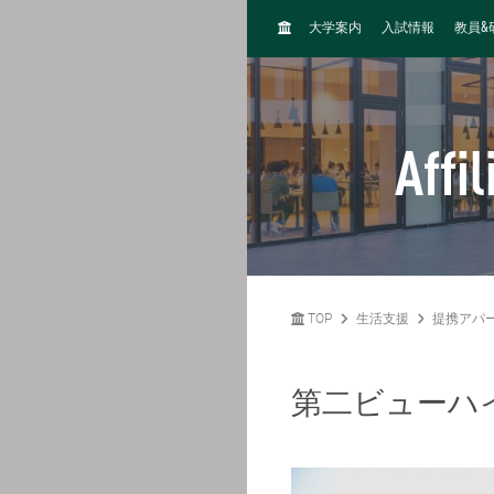
H
&
大学案内
入試情報
教員
O
M
E
Affi
TOP
生活支援
提携アパ
第二ビューハ