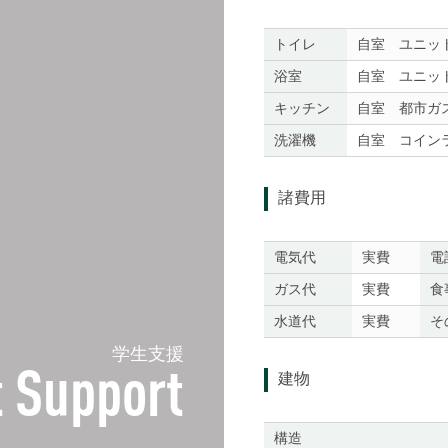
トイレ
自室 ユニッ
浴室
自室 ユニッ
キッチン
自室 都市ガ
洗濯機
自室 コイン
諸費用
電気代
実費
電
ガス代
実費
食
水道代
実費
そ
学生支援
 Support
建物
構造