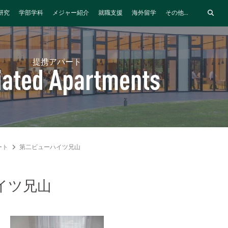
研究
学部学科
メジャー紹介
就職支援
海外留学
その他...
提携アパート
liated Apartments
ート
第二ビューハイツ兄山
イツ兄山