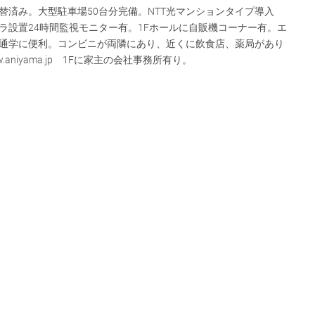
替済み。大型駐車場50台分完備。NTT光マンションタイプ導入
ラ設置24時間監視モニター有。1Fホールに自販機コーナー有。エ
通学に便利。コンビニが両隣にあり、近くに飲食店、薬局があり
w.aniyama.jp 1Fに家主の会社事務所有り。