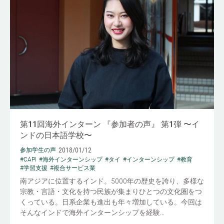
第11回海外インターン 『参加者の声』 第1弾 〜イ
ンドの日本語学校〜
2018/01/12
参加学生の声
#CAPI
#海外インターンシップ
#タイ
#インターンシップ
#教育
#学習支援
#複合サービス業
南アジアに位置するインド。5000年の歴史を誇り、多様な
宗教・言語・文化を持つ民族が集まりひとつの文化圏をつ
くっている。日系企業も進出も年々増加している。今回は
そんなインドで海外インターンシップを経験...