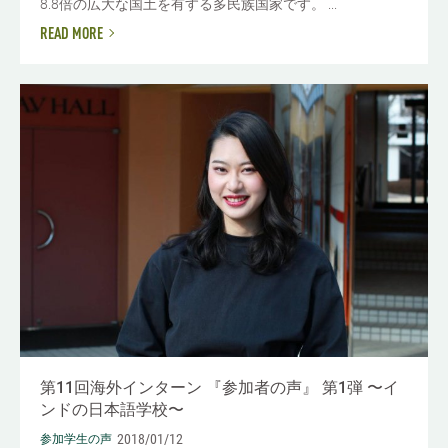
8.8倍の広大な国土を有する多民族国家です。 ...
READ MORE
第11回海外インターン 『参加者の声』 第1弾 〜イ
ンドの日本語学校〜
2018/01/12
参加学生の声