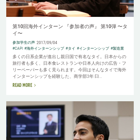
第10回海外インターン 『参加者の声』 第10弾 〜タ
イ〜
2017/09/04
参加学生の声
#CAPI
#海外インターンシップ
#タイ
#インターンシップ
#製造業
多くの日系企業が進出し親日国で有名なタイ。日本からの
旅行者も多く、日本食レストランや日本人向けの広告・フ
リーペーパーも多く見られます。今回はそんなタイで海外
インターンシップを経験した、商学部3年 臼...
READ MORE