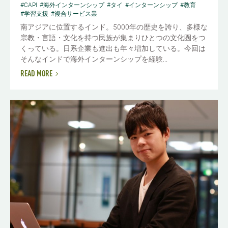
#CAPI
#海外インターンシップ
#タイ
#インターンシップ
#教育
#学習支援
#複合サービス業
南アジアに位置するインド。5000年の歴史を誇り、多様な
宗教・言語・文化を持つ民族が集まりひとつの文化圏をつ
くっている。日系企業も進出も年々増加している。今回は
そんなインドで海外インターンシップを経験...
READ MORE