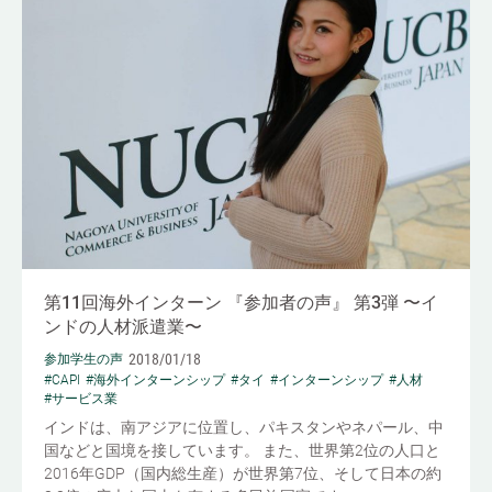
第11回海外インターン 『参加者の声』 第3弾 〜イ
ンドの人材派遣業〜
2018/01/18
参加学生の声
#CAPI
#海外インターンシップ
#タイ
#インターンシップ
#人材
#サービス業
インドは、南アジアに位置し、パキスタンやネパール、中
国などと国境を接しています。 また、世界第2位の人口と
2016年GDP（国内総生産）が世界第7位、そして日本の約