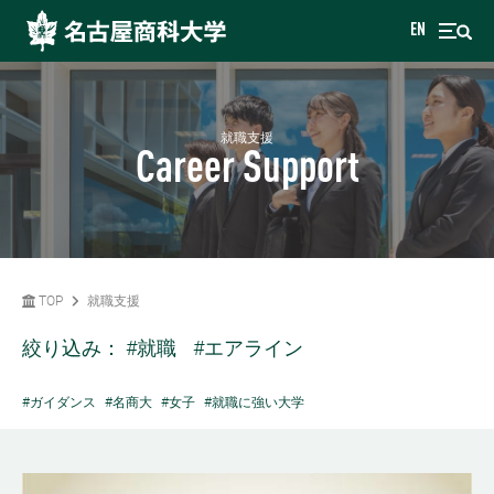
EN
就職支援
Career Support
TOP
就職支援
絞り込み：
#就職
#エアライン
#ガイダンス
#名商大
#女子
#就職に強い大学