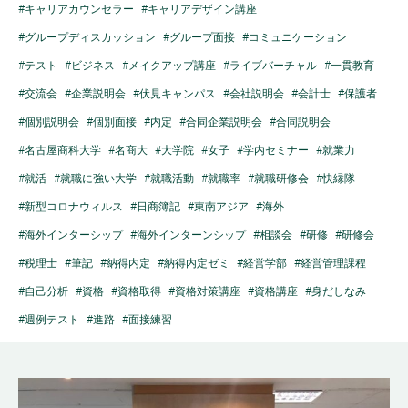
#キャリアカウンセラー
#キャリアデザイン講座
#グループディスカッション
#グループ面接
#コミュニケーション
#テスト
#ビジネス
#メイクアップ講座
#ライブバーチャル
#一貫教育
#交流会
#企業説明会
#伏見キャンパス
#会社説明会
#会計士
#保護者
#個別説明会
#個別面接
#内定
#合同企業説明会
#合同説明会
#名古屋商科大学
#名商大
#大学院
#女子
#学内セミナー
#就業力
#就活
#就職に強い大学
#就職活動
#就職率
#就職研修会
#快縁隊
#新型コロナウィルス
#日商簿記
#東南アジア
#海外
#海外インターシップ
#海外インターンシップ
#相談会
#研修
#研修会
#税理士
#筆記
#納得内定
#納得内定ゼミ
#経営学部
#経営管理課程
#自己分析
#資格
#資格取得
#資格対策講座
#資格講座
#身だしなみ
#週例テスト
#進路
#面接練習