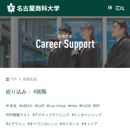
EN
就職支援
Career Support
TOP
就職支援
絞り込み：
#就職
#1年生
#ASEAN
#CAPI
#Live Virtual
#mba
#NUCB
#SPI
#SPI模擬テスト
#アクティブラーニング
#インターンシップ
#エアライン
#オープンカレッジ
#ガイダンス
#キャリア