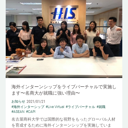
海外インターンシップをライブバーチャルで実施し
ます〜名商大が就職に強い理由〜
2021/01/21
お知らせ
#海外インターシップ
#Live Virtual
#ライブバーチャル
#就職
#ASEAN
#CAPI
名古屋商科大学では国際的な視野をもったグローバル人材
を育成するために海外インターンシップを実施していま