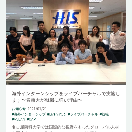
海外インターンシップをライブバーチャルで実施し
ます〜名商大が就職に強い理由〜
2021/01/21
お知らせ
#海外インターシップ
#Live Virtual
#ライブバーチャル
#就職
#ASEAN
#CAPI
名古屋商科大学では国際的な視野をもったグローバル人材