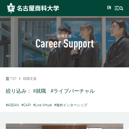
EN
就職支援
Career Support
TOP
就職支援
絞り込み：
#就職
#ライブバーチャル
#ASEAN
#CAPI
#Live Virtual
#海外インターシップ