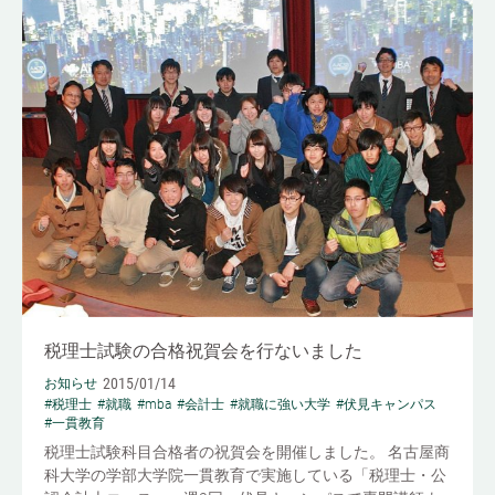
税理士試験の合格祝賀会を行ないました
2015/01/14
お知らせ
#税理士
#就職
#mba
#会計士
#就職に強い大学
#伏見キャンパス
#一貫教育
税理士試験科目合格者の祝賀会を開催しました。 名古屋商
科大学の学部大学院一貫教育で実施している「税理士・公