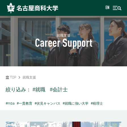
EN
就職支援
Career Support
TOP
就職支援
絞り込み：
#就職
#会計士
#mba
#一貫教育
#伏見キャンパス
#就職に強い大学
#税理士