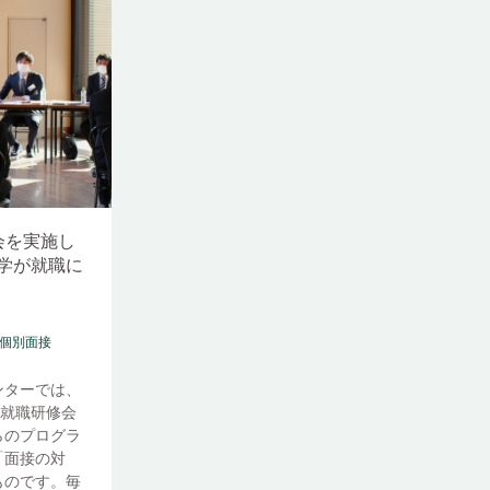
会を実施し
学が就職に
#個別面接
ンターでは、
で就職研修会
らのプログラ
「面接の対
ものです。毎