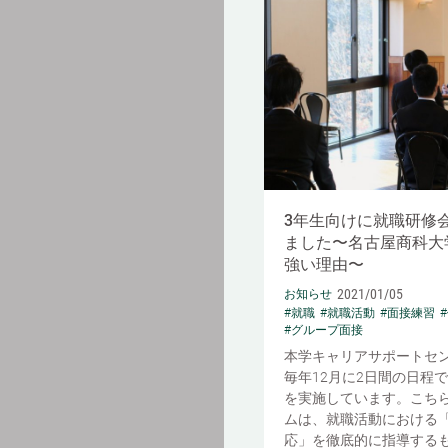
3年生向けに就職研修
ました〜名古屋商科大
強い理由〜
2021/01/05
お知らせ
#就職
#就職活動
#面接練習
#グループ面接
本学キャリアサポートセ
毎年12月に2日間の日程
を実施しています。こち
ムは、就職活動における
応」を徹底的に指導する