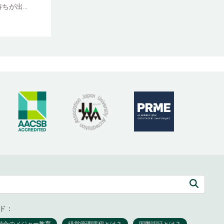
が出...
ド：