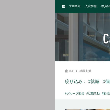
H
&
大学案内
入試情報
教員
O
M
E
C
TOP
就職支援
絞り込み：
#就職
#
#グループ面接
#就職活動
#面接