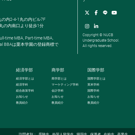
丸の内2-4-1丸の内ビル7F
駅丸の内南口より徒歩1分
Copyright © NUCB
ll-time MBA, Part-time MBA,
Undergraduate School.
, Global BBAは栗本学園の登録商標で
All rights reserved.
経済学部
商学部
国際学部
経済学部とは
商学部とは
国際学部とは
経済学科
マーケティング学科
英米学科
総合政策学科
会計学科
国際学科
お知らせ
お知らせ
お知らせ
教員紹介
教員紹介
教員紹介
訪問者別：
受験生
外国人留学生
帰国生
保護者
在校生
卒業生