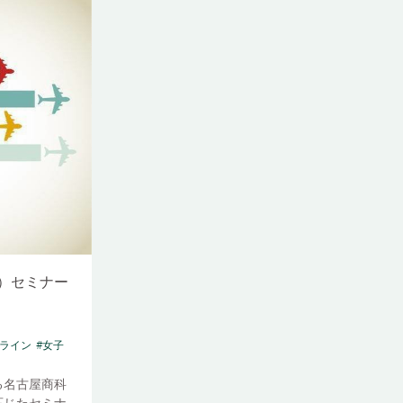
）セミナー
アライン
#女子
る名古屋商科