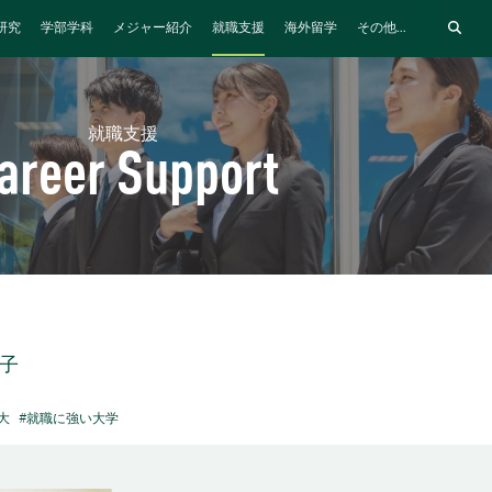
研究
学部学科
メジャー紹介
就職支援
海外留学
その他...
就職支援
areer Support
女子
大
#就職に強い大学