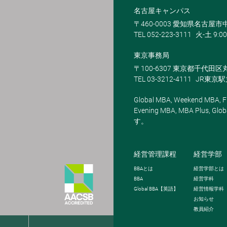
名古屋キャンパス
〒460-0003 愛知県名古屋市中
TEL 052-223-3111
火-土 9:00
東京事務局
〒100-6307 東京都千代田区
TEL 03-3212-4111
JR東京
Global MBA, Weekend MBA, Fu
Evening MBA, MBA Plus
す。
経営管理課程
経営学部
BBA
とは
経営学部とは
BBA
経営学科
Global BBA
【英語】
経営情報学科
お知らせ
教員紹介