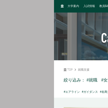
H
&
大学案内
入試情報
教員
O
M
E
C
TOP
就職支援
絞り込み：
#就職
#
#エアライン
#ガイダンス
#名商