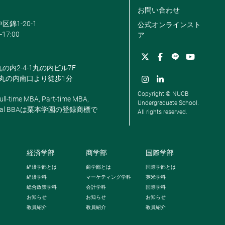
お問い合わせ
区錦1-20-1
公式オンラインスト
-17:00
ア
丸の内2-4-1丸の内ビル7F
駅丸の内南口より徒歩1分
Copyright © NUCB
ll-time MBA, Part-time MBA,
Undergraduate School.
, Global BBAは栗本学園の登録商標で
All rights reserved.
経済学部
商学部
国際学部
経済学部とは
商学部とは
国際学部とは
経済学科
マーケティング学科
英米学科
総合政策学科
会計学科
国際学科
お知らせ
お知らせ
お知らせ
教員紹介
教員紹介
教員紹介