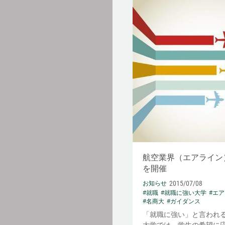
航空業界（エアライン
を開催
2015/07/08
お知らせ
#就職
#就職に強い大学
#エ
#名商大
#ガイダンス
「就職に強い」と言われ