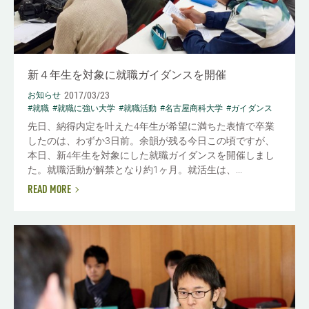
新４年生を対象に就職ガイダンスを開催
2017/03/23
お知らせ
#就職
#就職に強い大学
#就職活動
#名古屋商科大学
#ガイダンス
先日、納得内定を叶えた4年生が希望に満ちた表情で卒業
したのは、わずか3日前。余韻が残る今日この頃ですが、
本日、新4年生を対象にした就職ガイダンスを開催しまし
た。就職活動が解禁となり約1ヶ月。就活生は、...
READ MORE