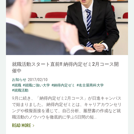
就職活動スタート直前!! 納得内定ゼミ2月コース開
催中
2017/02/10
お知らせ
#就職
#就職に強い大学
#納得内定ゼミ
#名古屋商科大学
#就職活動
9月に続き、「納得内定ゼミ2月コース」が日進キャンパス
で始まりました。 納得内定ゼミとは、キャリアカウンセリ
ングや模擬面接を通じて、自己分析、履歴書の作成など就
職活動のノウハウを徹底的に学ぶ5日間の短...
READ MORE