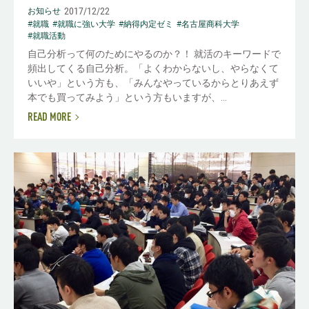
2017/12/22
お知らせ
#就職
#就職に強い大学
#納得内定ゼミ
#名古屋商科大学
#就職活動
自己分析って何のためにやるのか？！ 就活のキーワードで
頻出してくる自己分析。「よくわからないし、やらなくて
いいや」という方も、「みんなやっているからとりあえず
本でも買ってみよう」という方もいますが、...
READ MORE