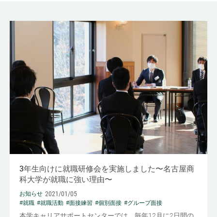
3年生向けに就職研修会を実施しました〜名古屋商
科大学が就職に強い理由〜
2021/01/05
お知らせ
#就職
#就職活動
#面接練習
#個別面接
#グループ面接
本学キャリアサポートセンターでは、毎年12月に2日間の