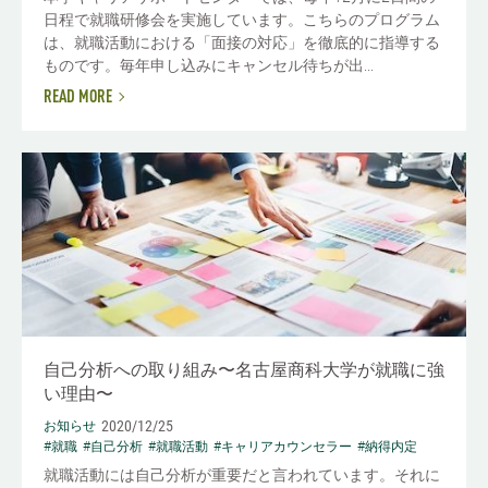
日程で就職研修会を実施しています。こちらのプログラム
は、就職活動における「面接の対応」を徹底的に指導する
ものです。毎年申し込みにキャンセル待ちが出...
READ MORE
自己分析への取り組み〜名古屋商科大学が就職に強
い理由〜
2020/12/25
お知らせ
#就職
#自己分析
#就職活動
#キャリアカウンセラー
#納得内定
就職活動には自己分析が重要だと言われています。それに