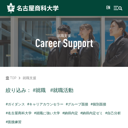
EN
就職支援
Career Support
TOP
就職支援
絞り込み：
#就職
#就職活動
#ガイダンス
#キャリアカウンセラー
#グループ面接
#個別面接
#名古屋商科大学
#就職に強い大学
#納得内定
#納得内定ゼミ
#自己分析
#面接練習