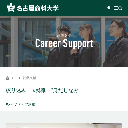
EN
就職支援
Career Support
TOP
就職支援
絞り込み：
#就職
#身だしなみ
#メイクアップ講座