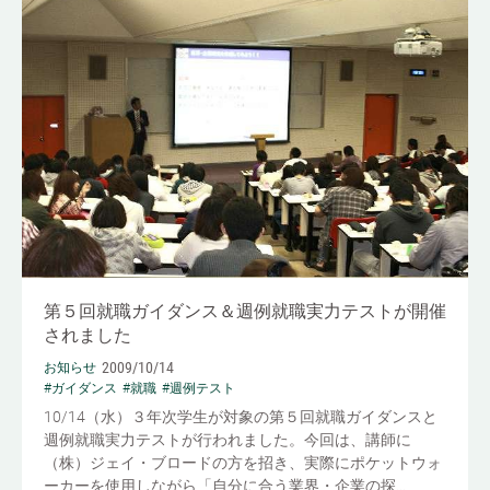
第５回就職ガイダンス＆週例就職実力テストが開催
されました
2009/10/14
お知らせ
#ガイダンス
#就職
#週例テスト
10/14（水）３年次学生が対象の第５回就職ガイダンスと
週例就職実力テストが行われました。今回は、講師に
（株）ジェイ・ブロードの方を招き、実際にポケットウォ
ーカーを使用しながら「自分に合う業界・企業の探...