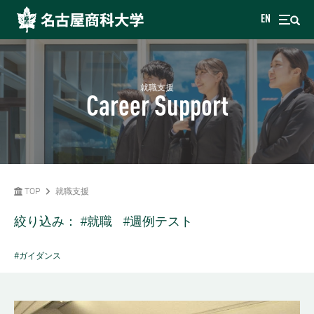
EN
就職支援
Career Support
TOP
就職支援
絞り込み：
#就職
#週例テスト
#ガイダンス