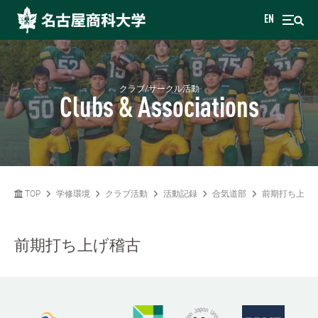
EN
クラブ/サークル活動
Clubs & Associations
TOP
学修環境
クラブ活動
活動記録
合気道部
前期打ち上げ
前期打ち上げ稽古