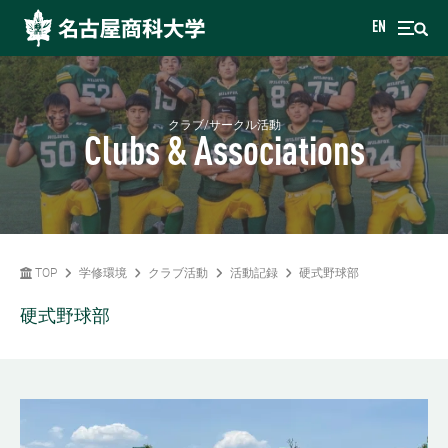
EN
クラブ/サークル活動
Clubs & Associations
TOP
学修環境
クラブ活動
活動記録
硬式野球部
硬式野球部