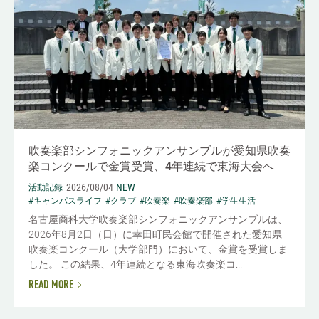
吹奏楽部シンフォニックアンサンブルが愛知県吹奏
楽コンクールで金賞受賞、4年連続で東海大会へ
2026/08/04
NEW
活動記録
#キャンパスライフ
#クラブ
#吹奏楽
#吹奏楽部
#学生生活
名古屋商科大学吹奏楽部シンフォニックアンサンブルは、
2026年8月2日（日）に幸田町民会館で開催された愛知県
吹奏楽コンクール（大学部門）において、金賞を受賞しま
した。 この結果、4年連続となる東海吹奏楽コ...
READ MORE