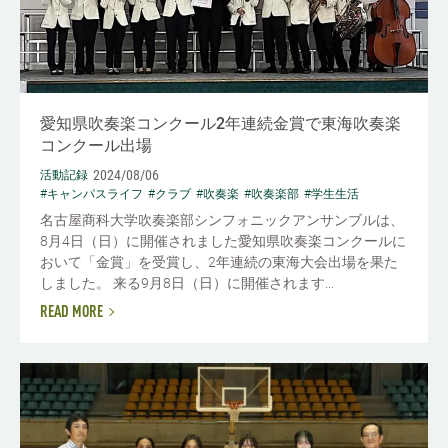
愛知県吹奏楽コンクール2年連続金賞で東海吹奏楽
コンクール出場
2024/08/06
活動記録
#キャンパスライフ
#クラブ
#吹奏楽
#吹奏楽部
#学生生活
名古屋商科大学吹奏楽部シンフォニックアンサンブルは、
8月4日（日）に開催されました愛知県吹奏楽コンクールに
おいて「金賞」を受賞し、2年連続の東海大会出場を果た
しました。 来る9月8日（日）に開催されます...
READ MORE