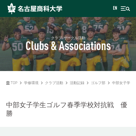
EN
クラブ/サークル活動
Clubs & Associations
TOP
学修環境
クラブ活動
活動記録
ゴルフ部
中部女子学生
中部女子学生ゴルフ春季学校対抗戦 優
勝