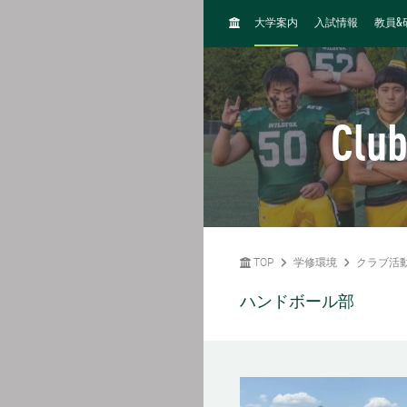
H
&
大学案内
入試情報
教員
O
M
E
Club
TOP
学修環境
クラブ活
ハンドボール部