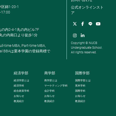
区錦1-20-1
公式オンラインスト
-17:00
ア
丸の内2-4-1丸の内ビル7F
駅丸の内南口より徒歩1分
Copyright © NUCB
ll-time MBA, Part-time MBA,
Undergraduate School.
, Global BBAは栗本学園の登録商標で
All rights reserved.
経済学部
商学部
国際学部
経済学部とは
商学部とは
国際学部とは
経済学科
マーケティング学科
英米学科
総合政策学科
会計学科
国際学科
お知らせ
お知らせ
お知らせ
教員紹介
教員紹介
教員紹介