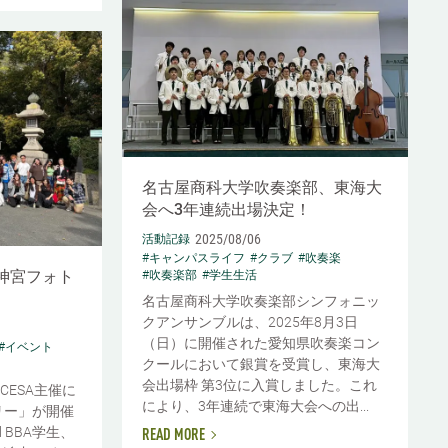
名古屋商科大学吹奏楽部、東海大
会へ3年連続出場決定！
2025/08/06
活動記録
#キャンパスライフ
#クラブ
#吹奏楽
熱田神宮フォト
#吹奏楽部
#学生生活
名古屋商科大学吹奏楽部シンフォニッ
クアンサンブルは、2025年8月3日
（日）に開催された愛知県吹奏楽コン
#イベント
クールにおいて銀賞を受賞し、東海大
会出場枠 第3位に入賞しました。これ
CESA主催に
により、3年連続で東海大会への出...
リー」が開催
 BBA学生、
READ MORE