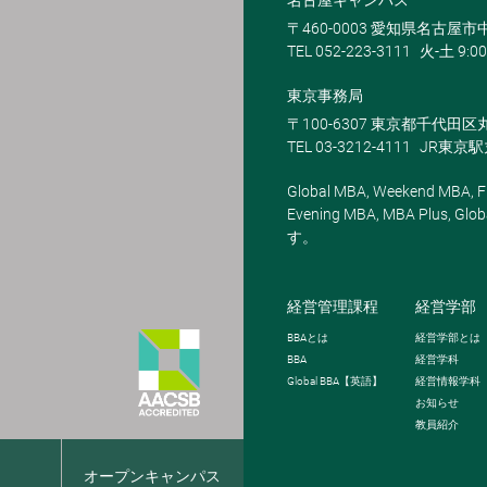
〒460-0003 愛知県名古屋市中
TEL 052-223-3111
火-土 9:00
東京事務局
〒100-6307 東京都千代田区
TEL 03-3212-4111
JR東京
Global MBA, Weekend MBA, Fu
Evening MBA, MBA Plus
す。
経営管理課程
経営学部
BBA
とは
経営学部とは
BBA
経営学科
Global BBA
【英語】
経営情報学科
お知らせ
教員紹介
報
オープンキャンパス