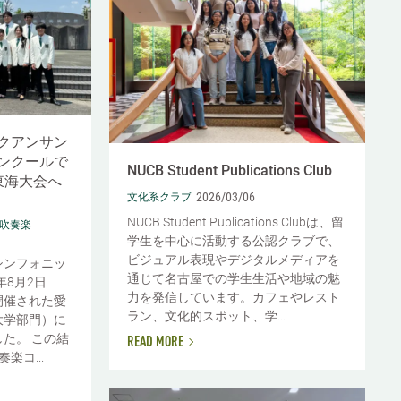
クアンサン
ンクールで
NUCB Student Publications Club
東海大会へ
2026/03/06
文化系クラブ
NUCB Student Publications Clubは、留
#吹奏楽
学生を中心に活動する公認クラブで、
ビジュアル表現やデジタルメディアを
シンフォニッ
通じて名古屋での学生生活や地域の魅
年8月2日
力を発信しています。カフェやレスト
開催された愛
ラン、文化的スポット、学...
大学部門）に
た。 この結
READ MORE
楽コ...