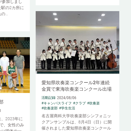
が参加しまし
駅の2カ所に
...
愛知県吹奏楽コンクール2年連続
金賞で東海吹奏楽コンクール出場
2024/08/06
活動記録
部
#キャンパスライフ
#クラブ
#吹奏楽
#吹奏楽部
#学生生活
8
名古屋商科大学吹奏楽部シンフォニッ
、2023年に
クアンサンブルは、8月4日（日）に開
で、女性のみ
催されました愛知県吹奏楽コンクール
ーツ団体の一