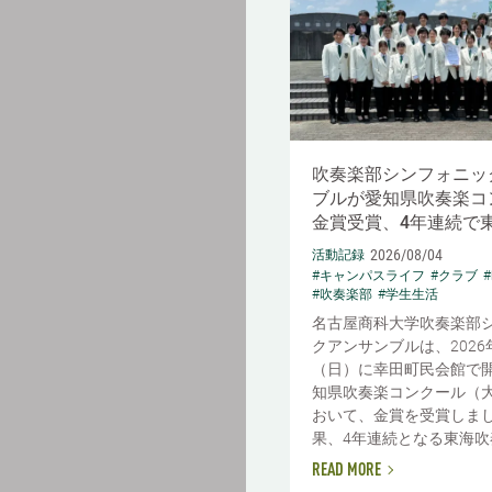
吹奏楽部シンフォニッ
ブルが愛知県吹奏楽コ
金賞受賞、4年連続で
2026/08/04
活動記録
#キャンパスライフ
#クラブ
#吹奏楽部
#学生生活
名古屋商科大学吹奏楽部
クアンサンブルは、2026
（日）に幸田町民会館で
知県吹奏楽コンクール（
おいて、金賞を受賞しまし
果、4年連続となる東海吹奏
READ MORE