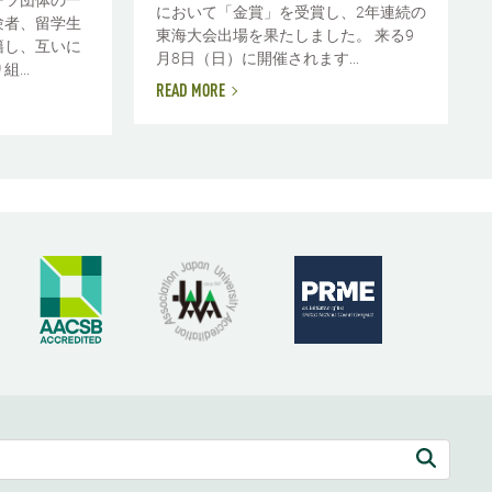
において「金賞」を受賞し、2年連続の
験者、留学生
東海大会出場を果たしました。 来る9
籍し、互いに
月8日（日）に開催されます...
...
READ MORE