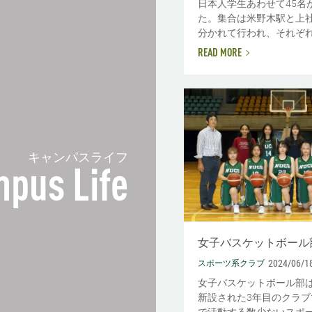
日本人学生あわせて45名
た。集合は米野木駅と上社
分かれて行われ、それぞれの
READ MORE
キャンパスライフ
pus Life
女子バスケットボール
2024/06/1
スポーツ系クラブ
女子バスケットボール部は
新設された3年目のクラブ
で活動する数少ないスポ