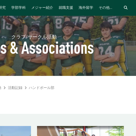
研究
学部学科
メジャー紹介
就職支援
海外留学
その他...
クラブ/サークル活動
s & Associations
動
活動記録
ハンドボール部