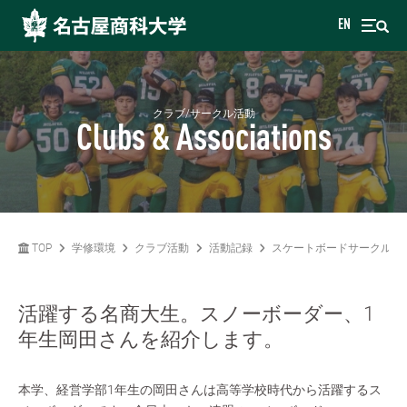
EN
クラブ/サークル活動
Clubs & Associations
TOP
学修環境
クラブ活動
活動記録
スケートボードサークル
活躍する名商大生。スノーボーダー、1
年生岡田さんを紹介します。
本学、経営学部1年生の岡田さんは高等学校時代から活躍するス