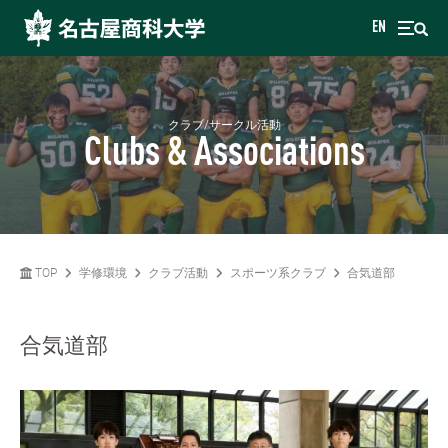
EN
クラブ/サークル活動
Clubs & Associations
TOP
学修環境
クラブ活動
スポーツ系クラブ
合気道部
合気道部