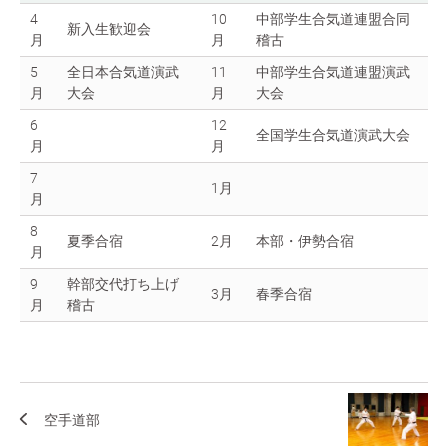
4
10
中部学生合気道連盟合同
新入生歓迎会
月
月
稽古
5
全日本合気道演武
11
中部学生合気道連盟演武
月
大会
月
大会
6
12
全国学生合気道演武大会
月
月
7
1月
月
8
夏季合宿
2月
本部・伊勢合宿
月
9
幹部交代打ち上げ
3月
春季合宿
月
稽古
空手道部