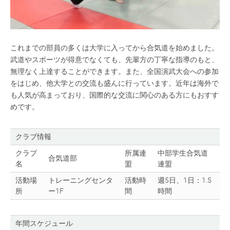
これまでの部員の多くは大学に入ってから合気道を始めました。
武道やスポーツが得意でなくても、先輩方の丁寧な指導のもと、
無理なく上達することができます。また、全国演武大会への参加
をはじめ、他大学との交流も盛んに行っています。近年は海外で
も人気が高まっており、国際的な交流に関心のある方にもおすす
めです。
クラブ情報
クラブ
所属連
中部学生合気道
合気道部
名
盟
連盟
活動場
トレーニングセンタ
活動時
週5日、1日：1.5
所
ー1F
間
時間
年間スケジュール