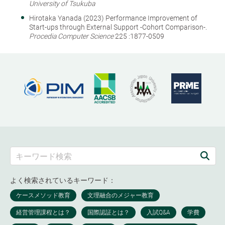
University of Tsukuba
Hirotaka Yanada (2023) Performance Improvement of
Start-ups through External Support -Cohort Comparison-.
Procedia Computer Science
225 :1877-0509
よく検索されているキーワード：