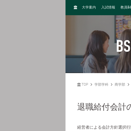
H
&
大学案内
入試情報
教員
O
M
E
BS
TOP
学部学科
商学部
退職給付会計
経営者による会計方針選択行