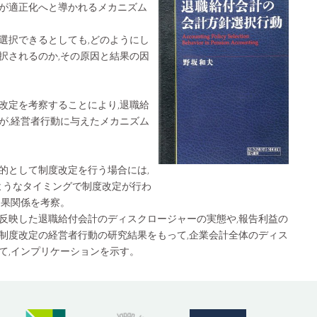
が適正化へと導かれるメカニズム
選択できるとしても,どのようにし
択されるのか,その原因と結果の因
改定を考察することにより,退職給
が,経営者行動に与えたメカニズム
的として制度改定を行う場合には,
のようなタイミングで制度改定が行わ
因果関係を考察。
反映した退職給付会計のディスクロージャーの実態や,報告利益の
制度改定の経営者行動の研究結果をもって,企業会計全体のディス
て,インプリケーションを示す。