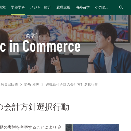
研究
学部学科
メジャー紹介
就職支援
海外留学
その他...
商学部
c in Commerce
教員出版物
野坂 和夫
退職給付会計の会計方針選択行動
の会計方針選択行動
動の実態を考察することにより,企