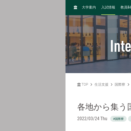
H
&
大学案内
入試情報
教員
O
M
E
Int
TOP
生活支援
国際寮
各地から集う
2022/03/24 Thu
#国際寮