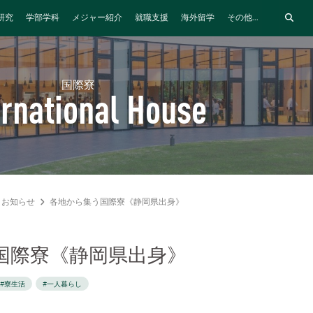
研究
学部学科
メジャー紹介
就職支援
海外留学
その他...
国際寮
ernational House
お知らせ
各地から集う国際寮《静岡県出身》
国際寮《静岡県出身》
#寮生活
#一人暮らし