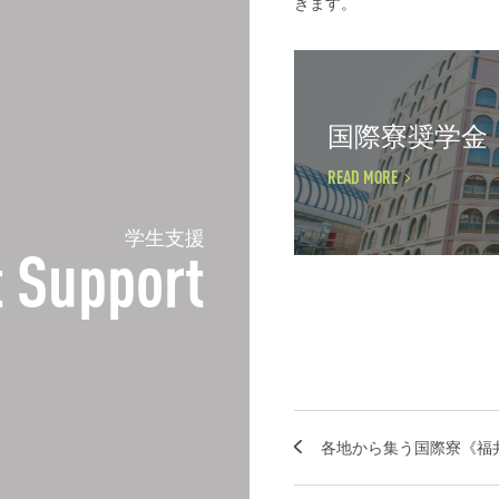
きます。
国際寮奨学金
READ MORE
学生支援
 Support
各地から集う国際寮《福