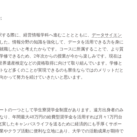
ぶ
択する際に、経営情報学科へ進むこととともに、
データサイエン
した。情報分野の知識を強化して、データを活用できる力を身に
就職したいと考えたからです。コースに所属することで、より質
学修できるため、2年次からの授業が今から楽しみです。現在は
記、世界遺産検定などの資格取得に向けて取り組んでいます。学修と
トなど多くのことが実現できるのも寮生ならではのメリットだと
向かって努力を続けていきたいと思います。
ートの一つとして学生寮奨学金制度があります。遠方出身者のみ
なり、年間最大48万円の給費型奨学金を活用すれば月々1万円台
充実したキャンパスライフを送るために経済的にも手厚くサポー
業やクラブ活動に便利な立地にあり、大学での活動成果が期待で