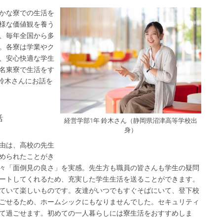
かな寮での生活を
様な価値観を養う
、毎年全国から多
。各寮は学業やク
、安心快適な学生
名東寮で生活をす
の鈴木さんにお話を
活
経営学部1年 鈴木さん（静岡県沼津高等学校出
身）
由は、高校の先生
められたことがき
々「面倒見の良さ」を実感。先生方も職員の皆さんも学生の疑問
ートしてくれるため、充実した学生生活を送ることができます。
ていて楽しいものです。友達がいつでもすぐそばにいて、登下校
ごせるため、ホームシックにもなりませんでした。セキュリティ
て過ごせます。初めての一人暮らしには寮生活をおすすめしま