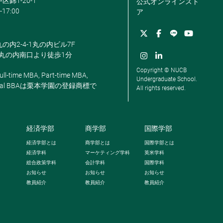
区錦1-20-1
公式オンラインスト
-17:00
ア
丸の内2-4-1丸の内ビル7F
駅丸の内南口より徒歩1分
Copyright © NUCB
ll-time MBA, Part-time MBA,
Undergraduate School.
, Global BBAは栗本学園の登録商標で
All rights reserved.
経済学部
商学部
国際学部
経済学部とは
商学部とは
国際学部とは
経済学科
マーケティング学科
英米学科
総合政策学科
会計学科
国際学科
お知らせ
お知らせ
お知らせ
教員紹介
教員紹介
教員紹介