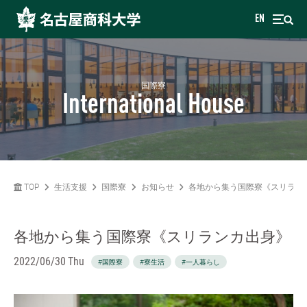
EN
国際寮
International House
TOP
生活支援
国際寮
お知らせ
各地から集う国際寮《スリラン
各地から集う国際寮《スリランカ出身》
2022/06/30 Thu
#国際寮
#寮生活
#一人暮らし