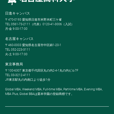
日進キャンパス
〒470-0193 愛知県日進市米野木町三ケ峯
TEL 0561-73-2111（代表）0120-41-3006（入試）
月-金 9:00-17:00
名古屋キャンパス
〒460-0003 愛知県名古屋市中区錦1-20-1
TEL 052-223-3111
火-土 9:00-17:00
東京事務局
〒100-6307 東京都千代田区丸の内2-4-1丸の内ビル7F
TEL 03-3212-4111
JR東京駅丸の内南口より徒歩1分
Global MBA, Weekend MBA, Full-time MBA, Part-time MBA, Evening MBA,
MBA Plus, Global BBAは栗本学園の登録商標です。