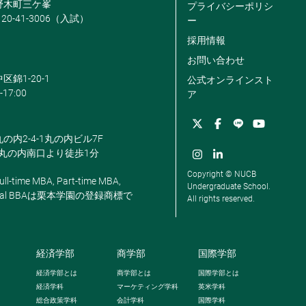
米野木町三ケ峯
プライバシーポリシ
120-41-3006（入試）
ー
採用情報
お問い合わせ
区錦1-20-1
公式オンラインスト
-17:00
ア
丸の内2-4-1丸の内ビル7F
駅丸の内南口より徒歩1分
Copyright © NUCB
ll-time MBA, Part-time MBA,
Undergraduate School.
, Global BBAは栗本学園の登録商標で
All rights reserved.
経済学部
商学部
国際学部
経済学部とは
商学部とは
国際学部とは
経済学科
マーケティング学科
英米学科
総合政策学科
会計学科
国際学科