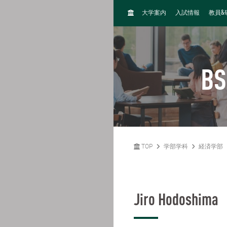
H
&
大学案内
入試情報
教員
O
M
E
BS
TOP
学部学科
経済学部
Jiro Hodoshima