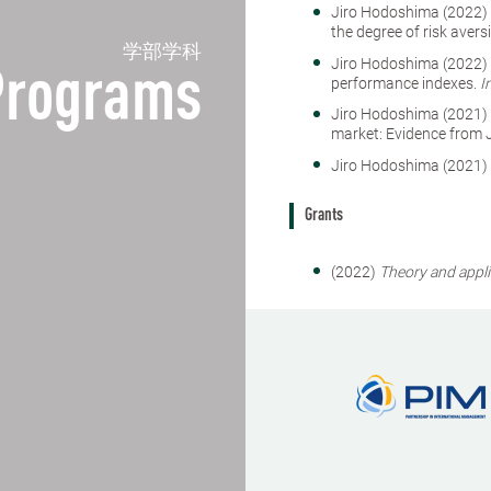
Jiro Hodoshima (2022) 
the degree of risk avers
学部学科
Jiro Hodoshima (2022)
Programs
performance indexes.
I
Jiro Hodoshima (2021) 
market: Evidence from
Jiro Hodoshima (2021) S
Grants
(2022)
Theory and appl