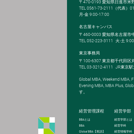
〒470-0193 愛知県日進市
TEL 0561-73-2111（代表）0
月-金 9:00-17:00
名古屋キャンパス
〒460-0003 愛知県名古屋市中
TEL 052-223-3111
火-土 9:00
東京事務局
〒100-6307 東京都千代田区
TEL 03-3212-4111
JR東京
Global MBA, Weekend MBA, Fu
Evening MBA, MBA Plus
す。
経営管理課程
経営学部
BBA
とは
経営学部とは
BBA
経営学科
Global BBA
【英語】
経営情報学科