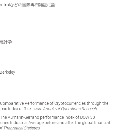
atic Controlなどの国際専門雑誌に論
統計学
 Berkeley
Comparative Performance of Cryptocurrencies through the
ic Index of Riskiness.
Annals of Operations Reseach
 The Aumann-Serrano performance index of DOW 30
es Industrial Average before and after the global financial
f Theoretical Statistics