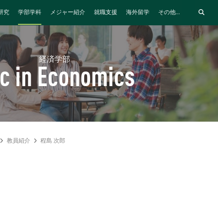
研究
学部学科
メジャー紹介
就職支援
海外留学
その他...
経済学部
c in Economics
教員紹介
程島 次郎