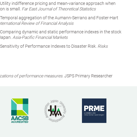
Utility indifference pricing and mean-variance approach when
ion is small.
Far East Journal of Theoretical Statistics
 Temporal aggregation of the Aumann-Serrano and Foster-Hart
nternational Review of Financial Analysis
Comparing dynamic and static performance indexes in the stock
 Japan.
Asia-Pacific Financial Markets
ensitivity of Performance Indexes to Disaster Risk.
Risks
ications of performance measures.
JSPS Primary Researcher