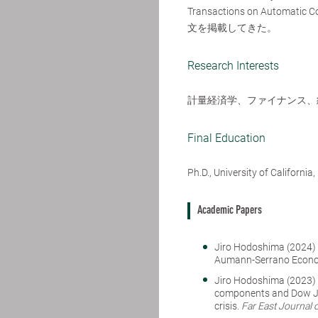
Transactions on Autom
文を掲載してきた。
Research Interests
計量経済学、ファイナンス、
Final Education
Ph.D., University of California,
Academic Papers
Jiro Hodoshima (2024) 
Aumann-Serrano Econom
Jiro Hodoshima (2023)
components and Dow Jon
crisis.
Far East Journal o