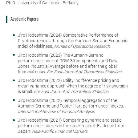
Ph.D., University of California, Berkeley
Academic Papers
Jiro Hodoshima (2024) Comparative Performance of
Cryptocurrencies through the Aumann-Serrano Economic
Index of Riskiness.
Annals of Operations Reseach
Jiro Hodoshima (2023) The Aumann-Serrano
performance index of DOW 30 components and Dow
Jones Industrial Average before and after the global
financial crisis.
Far East Journal of Theoretical Statistics
Jiro Hodoshima (2022) Utility indifference pricing and
mean-variance approach when the degree of risk aversion
is small.
Far East Journal of Theoretical Statistics
Jiro Hodoshima (2022) Temporal aggregation of the
Aumann-Serrano and Foster-Hart performance indexes.
International Review of Financial Analysis
Jiro Hodoshima (2021) Comparing dynamic and static
performance indexes in the stock market: Evidence from
Japan.
Asia-Pacific Financial Markets