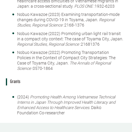
healthcare access difficulties of Vietnamese migrants in
Japan: a cross-sectional study.
PLOS ONE
:1932-6203
Nobuo Kawazoe (2023) Examining transportation-mode
changes during COVID-19 in Toyama, Japan.
Regional
Studies, Regional Science
:2168-1376
Nobuo Kawazoe (2022) Promoting urban light rail transit
in a compact city context: The case of Toyama City, Japan.
Regional Studies, Regional Science
:21681376
Nobuo Kawazoe (2022) Promoting Transportation
Policies in the Context of Compact City Strategies: The
Case of Toyama City, Japan.
The Annals of Regional
Science
:0570-1864
Grants
(2024)
Promoting Health Among Vietnamese Technical
Interns in Japan Through Improved Health Literacy and
Enhanced Access to Healthcare Services.
Daiko
Foundation Co-researcher