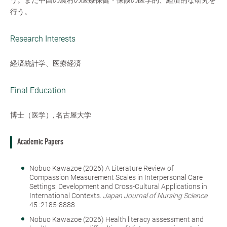
う。また中国の農村の医療保健・保険の医学的、経済的な研究を
行う。
Research Interests
経済統計学、医療経済
Final Education
博士（医学）, 名古屋大学
Academic Papers
Nobuo Kawazoe (2026) A Literature Review of
Compassion Measurement Scales in Interpersonal Care
Settings: Development and Cross-Cultural Applications in
International Contexts.
Japan Journal of Nursing Science
45 :2185-8888
Nobuo Kawazoe (2026) Health literacy assessment and