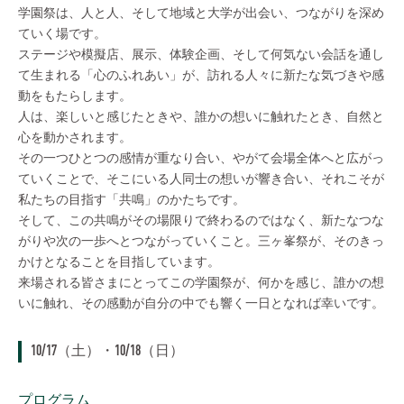
学園祭は、人と人、そして地域と大学が出会い、つながりを深め
ていく場です。
ステージや模擬店、展示、体験企画、そして何気ない会話を通し
て生まれる「心のふれあい」が、訪れる人々に新たな気づきや感
動をもたらします。
人は、楽しいと感じたときや、誰かの想いに触れたとき、自然と
心を動かされます。
その一つひとつの感情が重なり合い、やがて会場全体へと広がっ
ていくことで、そこにいる人同士の想いが響き合い、それこそが
私たちの目指す「共鳴」のかたちです。
そして、この共鳴がその場限りで終わるのではなく、新たなつな
がりや次の一歩へとつながっていくこと。三ヶ峯祭が、そのきっ
かけとなることを目指しています。
来場される皆さまにとってこの学園祭が、何かを感じ、誰かの想
いに触れ、その感動が自分の中でも響く一日となれば幸いです。
10/17（土）・10/18（日）
プログラム