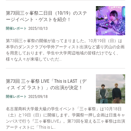
第73回三ヶ峯祭二日目（10/19）のステ
ージイベント・ゲストを紹介！
2025/10/13
開催レポート
第73回三ヶ峯祭の開催が迫ってまりました。10月19日（日）は
本学のダンスクラブや学外アーティスト出演など盛り沢山の企画
を用意しております。学生や大学周辺地域の皆様だけでなく、
様々な人々が来場していただ...
第73回 三ヶ峯祭 LIVE「This is LAST（デ
ィス イズ ラスト）」の出演が決定！
2025/09/18
開催レポート
名古屋商科大学最大級の学生イベント「三ヶ峯祭」は10月18日
（土）と19日（日）に開催します。学園祭一押し企画は日進キャ
ンパスで行う『三ヶ峯祭LIVE』。第73回を迎える三ヶ峯祭は出演
アーティストに「This is L...