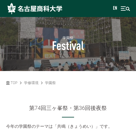
EN
学園祭
Festival
TOP
学修環境
学園祭
第74回三ヶ峯祭・第36回後夜祭
今年の学園祭のテーマは「共鳴（きょうめい）」です。