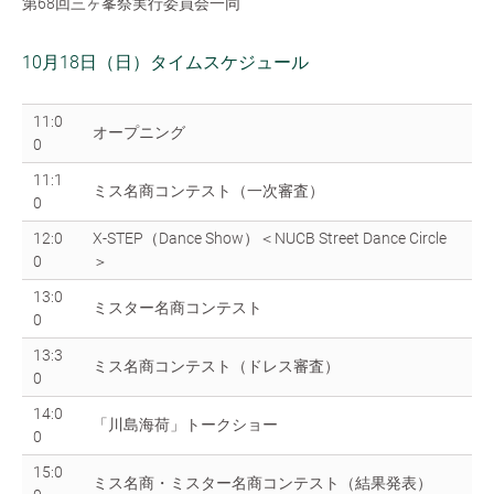
第68回三ヶ峯祭実行委員会一同
10月18日（日）タイムスケジュール
11:0
オープニング
0
11:1
ミス名商コンテスト（一次審査）
0
12:0
X-STEP（Dance Show）＜NUCB Street Dance Circle
0
＞
13:0
ミスター名商コンテスト
0
13:3
ミス名商コンテスト（ドレス審査）
0
14:0
「川島海荷」トークショー
0
15:0
ミス名商・ミスター名商コンテスト（結果発表）