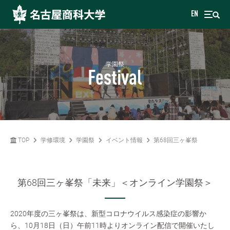
EN
学園祭
Festival
TOP
学修環境
学園祭
イベント情報
第68回三ヶ峯祭
第68回三ヶ峯祭「未来」＜オンライン学園祭＞
2020年度の三ヶ峯祭は、新型コロナウイルス感染症の影響か
ら、10月18日（日）午前11時よりオンライン配信で開催いたし