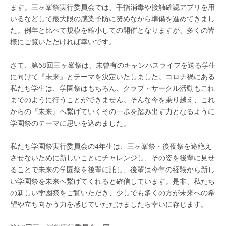
ます。三ヶ峯祭実行委員会では、手指消毒や接触確認アプリを用
いるなどして最大限の感染予防に努めながら準備を進めてきまし
た。例年と比べて規模を縮小しての開催となりますが、多くの皆
様にご覧いただければ幸いです。
さて、第68回三ヶ峯祭は、未曾有のキャンパスライフを送る学生
に向けて『未来』とテーマを決定いたしました。コロナ禍にある
私たち学生は、学園祭はもちろん、クラブ・サークル活動もこれ
までのように行うことができません。そんな今を乗り越え、これ
からの『未来』へ繋げていくその一歩を踏み出す力となるように
学園祭のテーマに思いを込めました。
私たち学園祭実行委員会の4年生は、三ヶ峯祭・後夜祭を途絶え
させないために新しいことにチャレンジし、その姿を後輩に見せ
ることで未来の学園祭を後輩に託し、後輩は今年の経験から新し
い学園祭を未来へ繋げてくれると確信しています。是非、私たち
の新しい学園祭をご覧いただき、少しでも多くの方が未来への希
望や立ち向かう力を感じていただけましたら幸いに存じます。