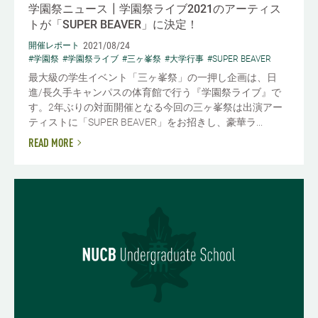
学園祭ニュース┃学園祭ライブ2021のアーティス
トが「SUPER BEAVER」に決定！
2021/08/24
開催レポート
#学園祭
#学園祭ライブ
#三ヶ峯祭
#大学行事
#SUPER BEAVER
最大級の学生イベント「三ヶ峯祭」の一押し企画は、日
進/長久手キャンパスの体育館で行う『学園祭ライブ』で
す。2年ぶりの対面開催となる今回の三ヶ峯祭は出演アー
ティストに「SUPER BEAVER」をお招きし、豪華ラ...
READ MORE