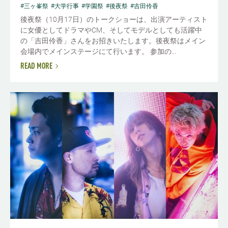
#三ヶ峯祭
#大学行事
#学園祭
#後夜祭
#吉田伶香
後夜祭（10月17日）のトークショーは、出演アーティスト
に女優としてドラマやCM、そしてモデルとしても活躍中
の「吉田伶香」さんをお招きいたします。後夜祭はメイン
会場内でメインステージにて行います。 参加の...
READ MORE