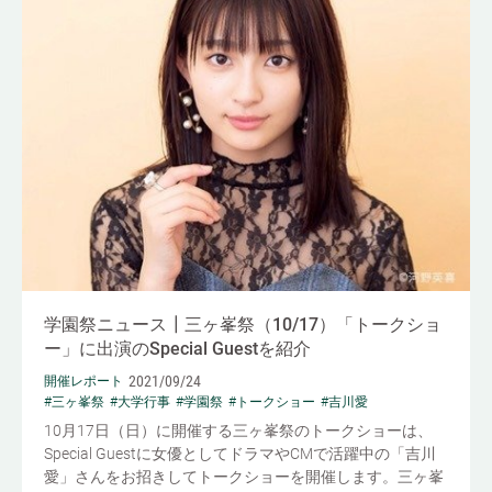
学園祭ニュース┃三ヶ峯祭（10/17）「トークショ
ー」に出演のSpecial Guestを紹介
2021/09/24
開催レポート
#三ヶ峯祭
#大学行事
#学園祭
#トークショー
#吉川愛
10月17日（日）に開催する三ヶ峯祭のトークショーは、
Special Guestに女優としてドラマやCMで活躍中の「吉川
愛」さんをお招きしてトークショーを開催します。三ヶ峯