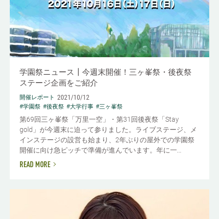
学園祭ニュース┃今週末開催！三ヶ峯祭・後夜祭
ステージ企画をご紹介
2021/10/12
開催レポート
#学園祭
#後夜祭
#大学行事
#三ヶ峯祭
第69回三ヶ峯祭「万里一空」・第31回後夜祭「Stay
gold」が今週末に迫って参りました。ライブステージ、メ
インステージの設営も始まり、2年ぶりの屋外での学園祭
開催に向け急ピッチで準備が進んでいます。年に一...
READ MORE