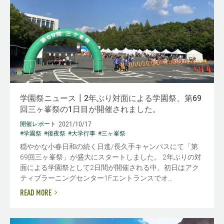
学園祭ニュース┃2年ぶり対面による学園祭、第69
回三ヶ峯祭の1日目が開催されました。
2021/10/17
開催レポート
#学園祭
#後夜祭
#大学行事
#三ヶ峯祭
穏やかな小春日和の続く日進/長久手キャンパスにて「第
69回三ヶ峯祭」が盛大にスタートしました。 2年ぶりの対
面による学園祭として2日間が開催される中、初日はアク
ティブラーニングセンター1Fエントランスでオ...
READ MORE