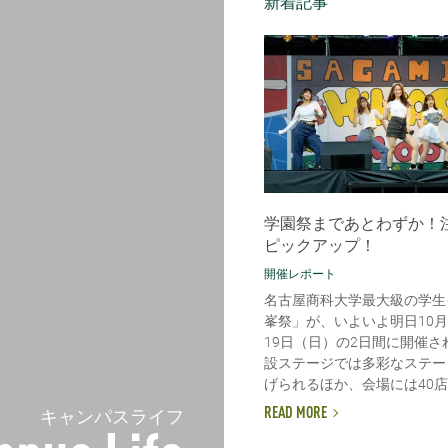
新着記事
学園祭まであとわずか！
ピックアップ！
開催レポート
名古屋商科大学最大級の学生
峯祭」が、いよいよ明日10月
19日（日）の2日間に開催さ
設ステージでは多彩なステー
げられるほか、会場には40店舗
キャンパスライフ
READ MORE