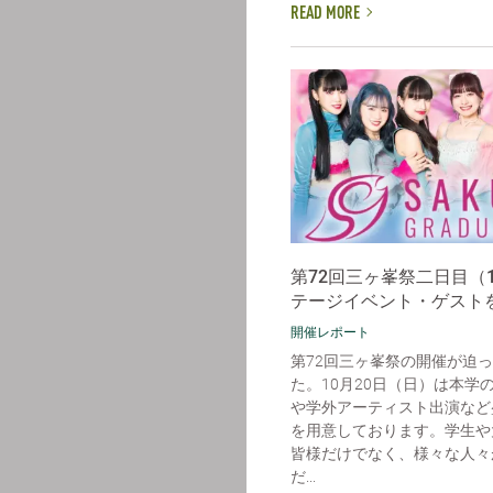
READ MORE
第72回三ヶ峯祭二日目（1
テージイベント・ゲスト
開催レポート
第72回三ヶ峯祭の開催が迫
た。10月20日（日）は本学
や学外アーティスト出演など
を用意しております。学生や
皆様だけでなく、様々な人々
だ...