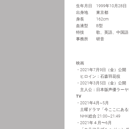
生年月日 1999年10月28日
出身地 東京都
身長 162cm
血液型 B型
特技 歌、英語、中国語
事務所 研音
映画
・2021年7月9日（金）公
ヒロイン：石森羽花役
・2021年3月5日（金）公
主人公：日本版声優ラーヤ
TV
・2021年4月~5月
土曜ドラマ「今ここにある
NHK総合 21:00~21:49
・2021年４月〜6月