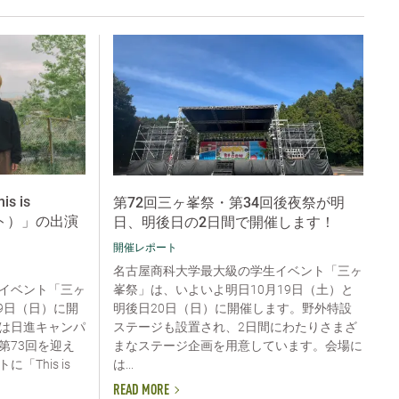
s is
第72回三ヶ峯祭・第34回後夜祭が明
スト）」の出演
日、明後日の2日間で開催します！
開催レポート
名古屋商科大学最大級の学生イベント「三ヶ
峯祭」は、いよいよ明日10月19日（土）と
イベント「三ヶ
明後日20日（日）に開催します。野外特設
19日（日）に開
ステージも設置され、2日間にわたりさまざ
は日進キャンパ
まなステージ企画を用意しています。会場に
第73回を迎え
は...
This is
READ MORE