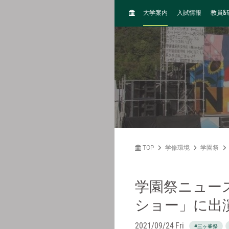
H
&
大学案内
入試情報
教員
O
M
E
TOP
学修環境
学園祭
学園祭ニュース
ショー」に出演のS
2021/09/24 Fri
#三ヶ峯祭