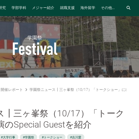
研究
学部学科
メジャー紹介
就職支援
海外留学
その他...
学園祭
Festival
開催レポート
学園祭ニュース┃三ヶ峯祭（10/17）「トークショー」に出演のSpeci
┃三ヶ峯祭（10/17）「トーク
pecial Guestを紹介
#大学行事
#学園祭
#トークショー
#吉川愛