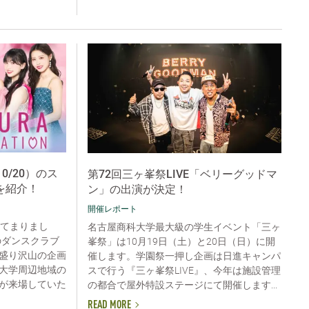
0/20）のス
第72回三ヶ峯祭LIVE「ベリーグッドマ
を紹介！
ン」の出演が決定！
開催レポート
ってまりまし
名古屋商科大学最大級の学生イベント「三ヶ
のダンスクラブ
峯祭」は10月19日（土）と20日（日）に開
盛り沢山の企画
催します。学園祭一押し企画は日進キャンパ
大学周辺地域の
スで行う『三ヶ峯祭LIVE』、今年は施設管理
が来場していた
の都合で屋外特設ステージにて開催します...
READ MORE