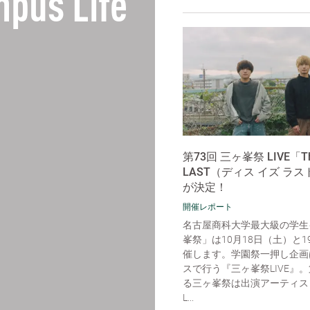
pus Life
第73回 三ヶ峯祭 LIVE「Thi
LAST（ディス イズ ラ
が決定！
開催レポート
名古屋商科大学最大級の学生
峯祭」は10月18日（土）と
催します。学園祭一押し企画
スで行う『三ヶ峯祭LIVE』。
る三ヶ峯祭は出演アーティストに「
L...