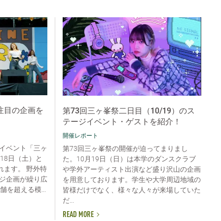
注目の企画を
第73回三ヶ峯祭二日目（10/19）のス
テージイベント・ゲストを紹介！
開催レポート
イベント「三ヶ
第73回三ヶ峯祭の開催が迫ってまりまし
18日（土）と
た。10月19日（日）は本学のダンスクラブ
れます。 野外特
や学外アーティスト出演など盛り沢山の企画
ジ企画が繰り広
を用意しております。学生や大学周辺地域の
を超える模...
皆様だけでなく、様々な人々が来場していた
だ...
READ MORE