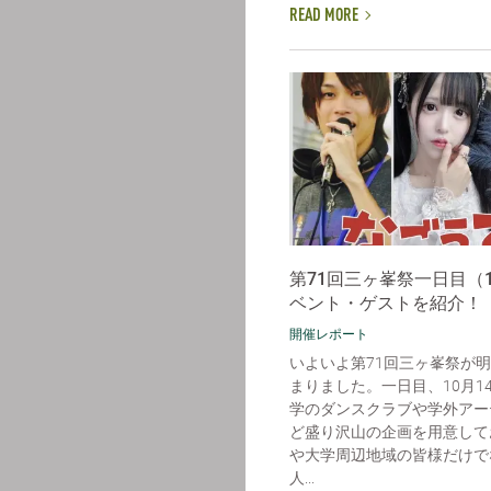
READ MORE
第71回三ヶ峯祭一日目（1
ベント・ゲストを紹介！
開催レポート
いよいよ第71回三ヶ峯祭が
まりました。一日目、10月1
学のダンスクラブや学外アー
ど盛り沢山の企画を用意して
や大学周辺地域の皆様だけで
人...