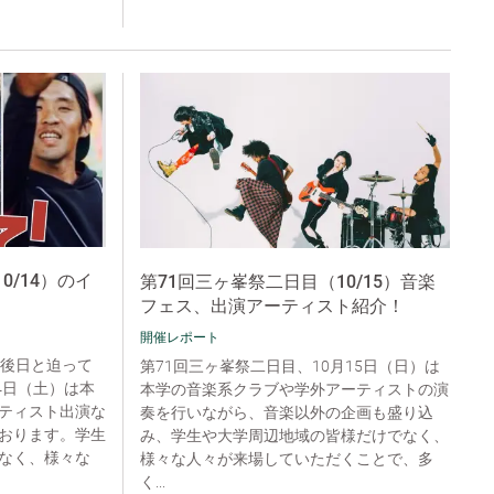
0/14）のイ
第71回三ヶ峯祭二日目（10/15）音楽
フェス、出演アーティスト紹介！
開催レポート
明後日と迫って
第71回三ヶ峯祭二日目、10月15日（日）は
4日（土）は本
本学の音楽系クラブや学外アーティストの演
ティスト出演な
奏を行いながら、音楽以外の企画も盛り込
おります。学生
み、学生や大学周辺地域の皆様だけでなく、
なく、様々な
様々な人々が来場していただくことで、多
く...