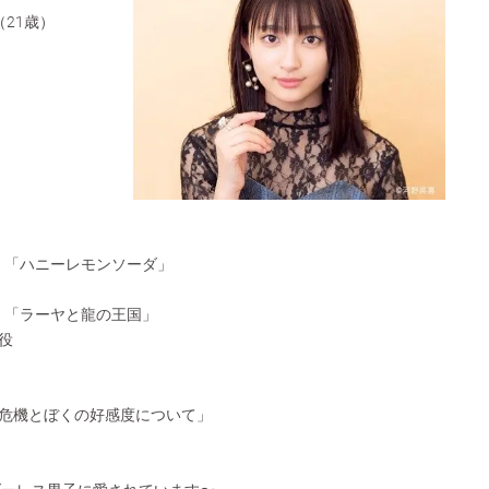
（21歳）
開 「ハニーレモンソーダ」
開 「ラーヤと龍の王国」
役
危機とぼくの好感度について」