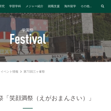
研究
学部学科
メジャー紹介
就職支援
海外留学
その他...
学園祭
Festival
イベント情報
第70回三ヶ峯祭
峯祭「笑顔満祭（えがおまんさい）」