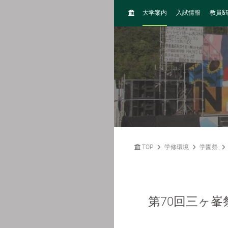
H
&
大学案内
入試情報
教員
O
M
E
TOP
学修環境
学園祭
第70回三ヶ