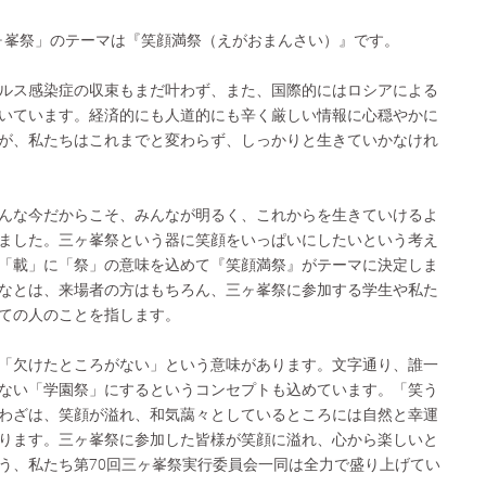
三ヶ峯祭」のテーマは『笑顔満祭（えがおまんさい）』です。
ルス感染症の収束もまだ叶わず、また、国際的にはロシアによる
いています。経済的にも人道的にも辛く厳しい情報に心穏やかに
が、私たちはこれまでと変わらず、しっかりと生きていかなけれ
んな今だからこそ、みんなが明るく、これからを生きていけるよ
ました。三ヶ峯祭という器に笑顔をいっぱいにしたいという考え
「載」に「祭」の意味を込めて『笑顔満祭』がテーマに決定しま
なとは、来場者の方はもちろん、三ヶ峯祭に参加する学生や私た
ての人のことを指します。
「欠けたところがない」という意味があります。文字通り、誰一
ない「学園祭」にするというコンセプトも込めています。「笑う
わざは、笑顔が溢れ、和気藹々としているところには自然と幸運
ります。三ヶ峯祭に参加した皆様が笑顔に溢れ、心から楽しいと
う、私たち第70回三ヶ峯祭実行委員会一同は全力で盛り上げてい