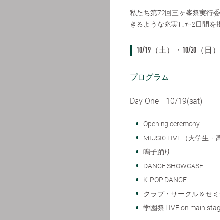
私たち第72回三ヶ峯祭実行
きるような充実した2日間を
10/19（土）・10/20（日）
プログラム
Day One _ 10/19(sat)
Opening ceremony
MIUSIC LIVE（大学生
鳴子踊り
DANCE SHOWCASE
K-POP DANCE
クラブ・サークル＆セミ
学園祭 LIVE on main sta