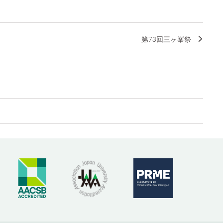
第73回三ヶ峯祭