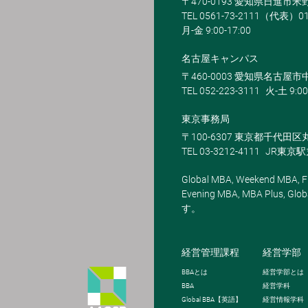
〒470-0193 愛知県日進市
TEL 0561-73-2111（代表）0
月-金 9:00-17:00
名古屋キャンパス
〒460-0003 愛知県名古屋市中
TEL 052-223-3111
火-土 9:00
東京事務局
〒100-6307 東京都千代田区
TEL 03-3212-4111
JR東京
Global MBA, Weekend MBA, Fu
Evening MBA, MBA Plus
す。
経営管理課程
経営学部
BBA
とは
経営学部とは
BBA
経営学科
Global BBA
【英語】
経営情報学科