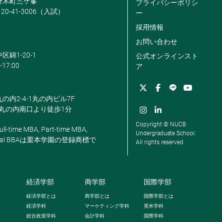
米野木町三ケ峯
プライバシーポリシ
120-41-3006（入試）
ー
採用情報
お問い合わせ
区錦1-20-1
公式オンラインスト
-17:00
ア
丸の内2-4-1丸の内ビル7F
駅丸の内南口より徒歩1分
Copyright © NUCB
ll-time MBA, Part-time MBA,
Undergraduate School.
, Global BBAは栗本学園の登録商標で
All rights reserved.
経済学部
商学部
国際学部
経済学部とは
商学部とは
国際学部とは
経済学科
マーケティング学科
英米学科
総合政策学科
会計学科
国際学科