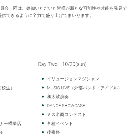
委員会一同は、参加いただいた皆様が新たな可能性や才能を発見で
提供できるように全力で盛り上げてまいります。
Day Two _ 10/20(sun)
イリュージョンマジシャン
・高校生）
MUSIC LIVE（外部バンド・アイドル）
和太鼓演奏
DANCE SHOWCASE
ミス名商コンテスト
ナー模擬店
各種イベント
ge
後夜祭