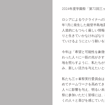
2024年度学園祭「第72回三
ロシアによるウクライナへの
年1月に発生した能登半島地
人道的にもつらく厳しい情報
りと生きていかなければなり
ていけるようにという願いを
今年は「希望と可能性を象徴
わった人々に一筋の光がさす
地を照らすように、私たちが
み、新しい活力を与えたいと
私たち三ヶ峯祭実行委員会は
めてチームワークを高めてき
人々に影響を与え、明るい未
祭に参加いただく皆様には、
くの人々と喜びを感じていた