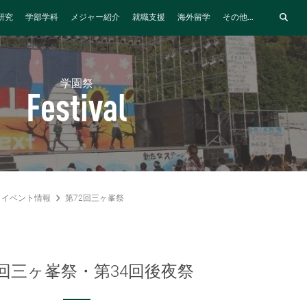
研究
学部学科
メジャー紹介
就職支援
海外留学
その他...
学園祭
Festival
イベント情報
第72回三ヶ峯祭
2回三ヶ峯祭・第34回後夜祭