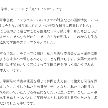
ヶ峯祭」のテーマは『光〜HIKARI〜』です。
軍事侵攻、イスラエル・パレスチナの対立などの国際情勢、2024
震は今もなお被災地に住む人々の平穏な日常は復興しておらず、
に心穏やかに過ごすことが困難な日々が続く中、私たちはしっか
ません。そんな今だからこそ、みんなが明るく、これからを生き
込めて学園祭のテーマを考えました。
する『光』」をテーマに掲げ、私たち実行委員会が三ヶ峯祭に携
ような未来への道しるべとなることを目指します。太陽の光が大
創り出す笑顔という光によって学園全体を優しく温かく包み込
考えています。
、学園祭の準備や運営を通じて仲間と支え合って協力し関係を深
ました。こうした私たち自身が「光」となり、私たちの周りの
来を築いていただける存在になりたいと思います。また、三ヶ峯
本学日進キャンパスにて笑顔があふれる瞬間を共有いただき、多
だけましたら幸いです。