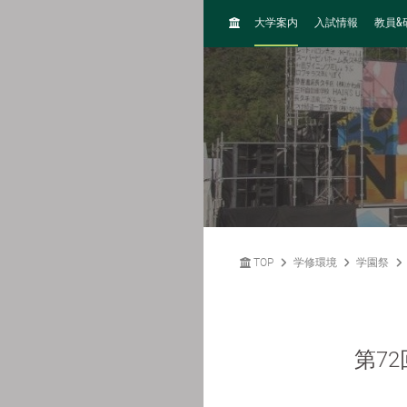
H
&
大学案内
入試情報
教員
O
M
E
TOP
学修環境
学園祭
第7