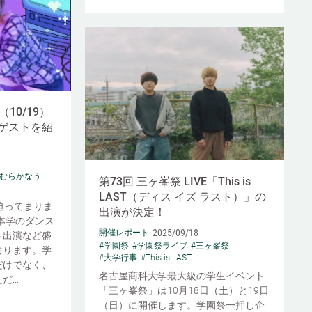
10/19）
ゲストを紹
つむらかなう
第73回 三ヶ峯祭 LIVE「This is
LAST（ディス イズ ラスト）」の
迫ってまりま
出演が決定！
は本学のダンス
2025/09/18
開催レポート
ト出演など盛
#学園祭
#学園祭ライブ
#三ヶ峯祭
おります。学
#大学行事
#This is LAST
だけでなく、
名古屋商科大学最大級の学生イベント
...
「三ヶ峯祭」は10月18日（土）と19日
（日）に開催します。学園祭一押し企