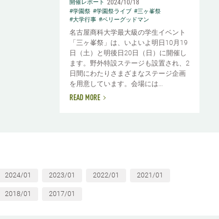
2024/10/18
開催レポート
#学園祭
#学園祭ライブ
#三ヶ峯祭
#大学行事
#ベリーグッドマン
名古屋商科大学最大級の学生イベント
「三ヶ峯祭」は、いよいよ明日10月19
日（土）と明後日20日（日）に開催し
ます。野外特設ステージも設置され、2
日間にわたりさまざまなステージ企画
を用意しています。会場には...
READ MORE
2024/01
2023/01
2022/01
2021/01
2018/01
2017/01