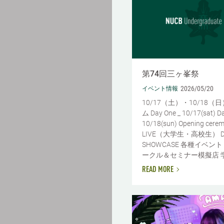
第74回三ヶ峯祭
2026/05/20
イベント情報
10/17（土）・10/18（
ム Day One _ 10/17(sat) D
10/18(sun) Opening cere
LIVE（大学生・高校生） D
SHOWCASE 各種イベン
ークル＆セミナー模擬店 学園祭
READ MORE