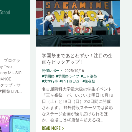
学園祭まであとわずか！注目の企
日） プログラ
画をピックアップ！
ay Two _
2025/10/16
開催レポート
mony MIUSIC
#学園祭
#学園祭ライブ
#三ヶ峯祭
ANCE
#大学行事
#This is LAST
#後夜祭
ト クラブ・サ
名古屋商科大学最大級の学生イベント
 LIVE...
「三ヶ峯祭」が、いよいよ明日10月18
日（土）と19日（日）の2日間に開催
されます。 野外特設ステージでは多彩
なステージ企画が繰り広げられるほ
か、会場には40店舗を超える模...
READ MORE