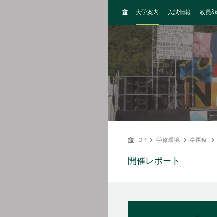
H
&
大学案内
入試情報
教員
O
M
E
TOP
学修環境
学園祭
開催レポート