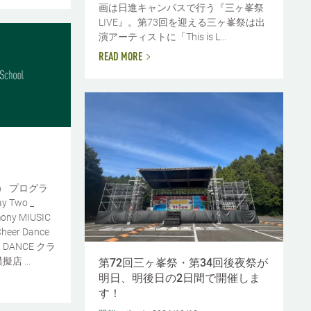
画は日進キャンパスで行う『三ヶ峯祭
LIVE』。第73回を迎える三ヶ峯祭は出
演アーティストに「This is L...
READ MORE
日） プログラ
ay Two _
mony MIUSIC
er Dance
P DANCE クラ
 ...
第72回三ヶ峯祭・第34回後夜祭が
明日、明後日の2日間で開催しま
す！