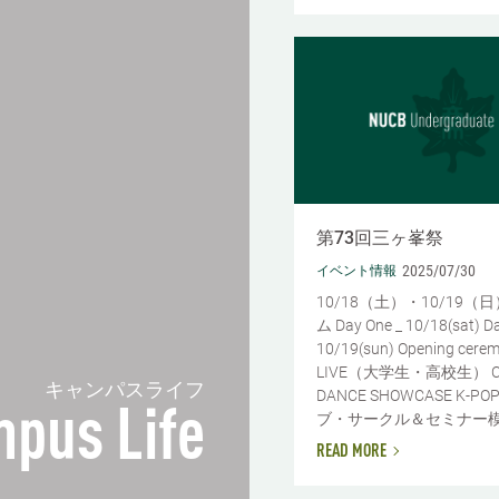
第73回三ヶ峯祭
2025/07/30
イベント情報
10/18（土）・10/19（
ム Day One _ 10/18(sat) D
10/19(sun) Opening cere
LIVE（大学生・高校生） Che
キャンパスライフ
DANCE SHOWCASE K-PO
pus Life
ブ・サークル＆セミナー模擬店
READ MORE