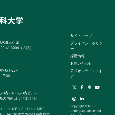
サイトマップ
米野木町三ケ峯
プライバシーポリシ
120-41-3006（入試）
ー
採用情報
お問い合わせ
区錦1-20-1
公式オンラインスト
-17:00
ア
丸の内2-4-1丸の内ビル7F
駅丸の内南口より徒歩1分
Copyright © NUCB
ll-time MBA, Part-time MBA,
Undergraduate School.
, Global BBAは栗本学園の登録商標で