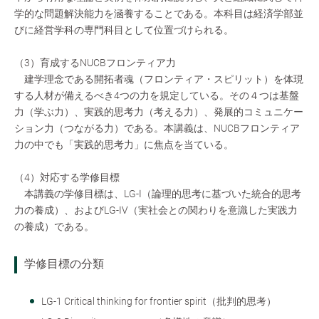
学的な問題解決能力を涵養することである。本科目は経済学部並
びに経営学科の専門科目として位置づけられる。
（3）育成するNUCBフロンティア力
建学理念である開拓者魂（フロンティア・スピリット）を体現
する人材が備えるべき4つの力を規定している。その４つは基盤
力（学ぶ力）、実践的思考力（考える力）、発展的コミュニケー
ション力（つながる力）である。本講義は、NUCBフロンティア
力の中でも「実践的思考力」に焦点を当ている。
（4）対応する学修目標
本講義の学修目標は、LG-Ⅰ（論理的思考に基づいた統合的思考
力の養成）、およびLG-Ⅳ（実社会との関わりを意識した実践力
の養成）である。
学修目標の分類
LG-1 Critical thinking for frontier spirit（批判的思考）