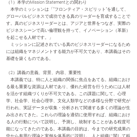
（1）本学のMission Statementとの関わり
本学のミッションは「“フロンティア・スピリット”を通して、
グローバルビジネスで成功できる真のリーダーを育成することで
す。真のビジネスリーダーとは、アジアと世界をつなぎ、実際の
ビジネスシーンで高い倫理観を持って、イノベーション（革新）
を起こせる人材です。」
ミッションに記述されている真のビジネスリーダーになるため
には組織をマネジメントする能力が不可欠であり、本講義はその
基礎を築くものである。
（2）講義の意義、背景、内容、重要性
本講義では、特に人と組織の関係に焦点をあてる。組織におけ
る最も重要な資源は人材であり、優れた経営を行うためには人材
を活かす組織づくりが不可欠である。この課題に関して、心理
学、社会学、社会心理学、文化人類学などの多様な分野で研究が
行われ、実証データが収集・分析されて関連する多くの理論が生
み出されてきた。これらの理論を適切に使用すれば、組織におけ
る人の行動について説明し、予測し、統制することがある程度可
能になってきたのである。本講義の目的は、今までの研究成果の
中から有用な理論と実例を体系的に説明し、人と組織に関して科