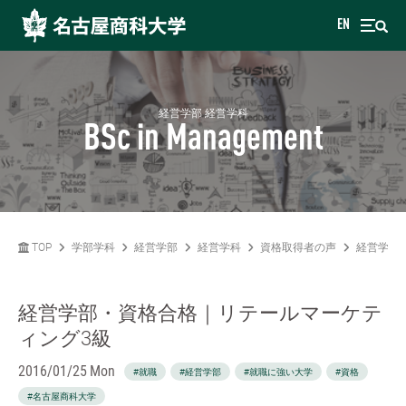
EN
経営学部 経営学科
BSc in Management
TOP
学部学科
経営学部
経営学科
資格取得者の声
経営学部
経営学部・資格合格｜リテールマーケテ
ィング3級
2016/01/25 Mon
#就職
#経営学部
#就職に強い大学
#資格
#名古屋商科大学