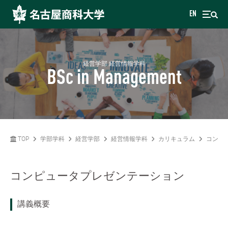
EN
経営学部 経営情報学科
BSc in Management
TOP
学部学科
経営学部
経営情報学科
カリキュラム
コンピ
コンピュータプレゼンテーション
講義概要