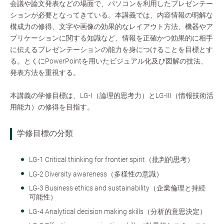
会議や論文発表などの場面で、パソコンを利用したプレゼンテー
ションが必要となってきている。本講義では、内容情報の明解な
構成力の修得、文字や画像の効果的なレイアウト方法、機器やア
プリケーションに関する知識など、情報を正確かつ効果的に相手
に伝えるプレゼンテーションの能力を身につけることを目標とす
る。とくにPowerPointを用いたビジュアル化及び図解の技法、
発表方法を重視する。
本講義の学修目標は、LG-Ⅰ（論理的思考力）とLG-Ⅲ（情報技術活
用能力）の修得を目指す。
学修目標の分類
LG-1 Critical thinking for frontier spirit（批判的思考）
LG-2 Diversity awareness（多様性の意識）
LG-3 Business ethics and sustainability（企業倫理と持続
可能性）
LG-4 Analytical decision making skills（分析的意思決定）