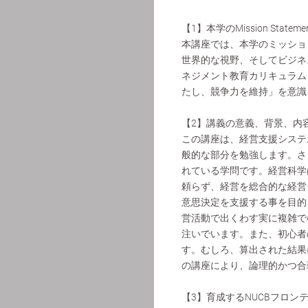
【1】本学のMission State
本講座では、本学のミッショ
世界的な視野、そしてビジネ
ネジメント教育カリキュラム
たし、競争力を維持」を意識
【2】講義の意義、背景、内
この講座は、経営支援システ
般的な部分を勉強します。さ
れている学問です。経営科学
頼らず、経営を総合的な経営
意思決定を支援する事を目的
営活動で出くわす実に複雑で
注いでいます。また、初心者
す。むしろ、算出された結果
の講座により、論理的かつ合
【3】育成するNUCBフロン