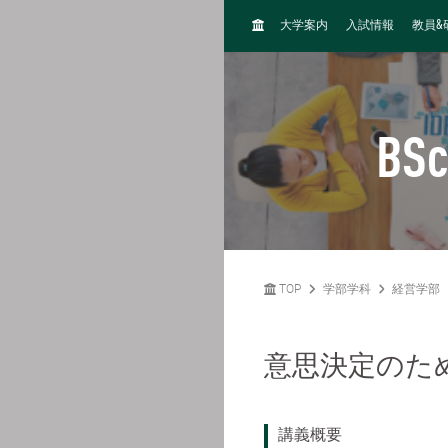
H
&
大学案内
入試情報
教員
O
M
E
BSc
TOP
学部学科
経営学部
意思決定のた
講義概要