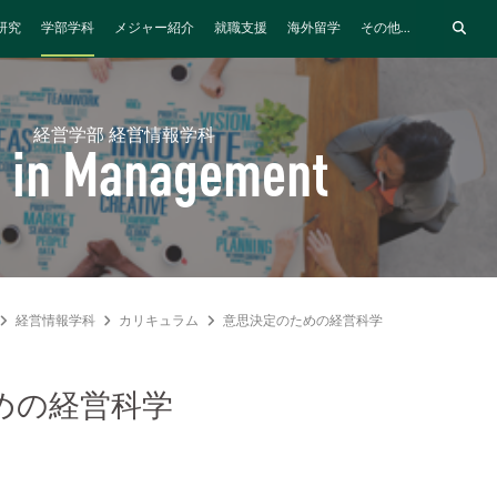
研究
学部学科
メジャー紹介
就職支援
海外留学
その他...
経営学部 経営情報学科
 in Management
経営情報学科
カリキュラム
意思決定のための経営科学
めの経営科学