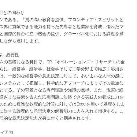
mentとの関わり
ンである、「質の高い教育を提供、フロンティア・スピリットと
ス界に貢献できる能力を持った先導者と起業家を育成、優れたマ
と国際的舞台に立つ機会の提供、グローバル化における課題を満
しながら運用します。
容、必要性
ムの基礎になる科目で、OR（オペレーションズ・リサーチ）の全
らに、経営学、経済学、社会学そして工学分野まで幅広く応用さ
は、一般的な経営学の意思決定に対して、あいまいな人間の感に
システムとして把握し、科学的なアプローチによってその最適な
とする。その背景となる専門理論や知識の獲得、また、現実の経
様ざまな要素を含んだ応用問題に対応できる実践力の養成に力を
のために複雑な数理的な計算に対してはExcelを用いて処理をしま
に対する論理的な意思決定の解析能力に力を入れて指導する。こ
理的な意思決定能力が身に付くと期待されます。
ティア力