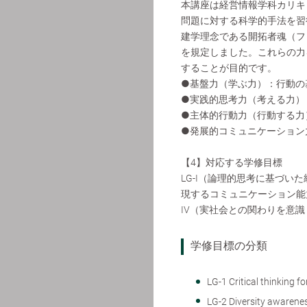
本講座は経営情報学科カリキ
問題に対する科学的手法を習
建学理念である開拓者魂（フ
を規定しました。これらの力
することが目的です。
●基盤力（学ぶ力）：行動の
●実践的思考力（考える力）
●主体的行動力（行動する力
●発展的コミュニケーション
【4】対応する学修目標
LG-I（論理的思考に基づいた
現するコミュニケーション能力の
IV（実社会との関わりを意
学修目標の分類
LG-1 Critical thinkin
LG-2 Diversity aw