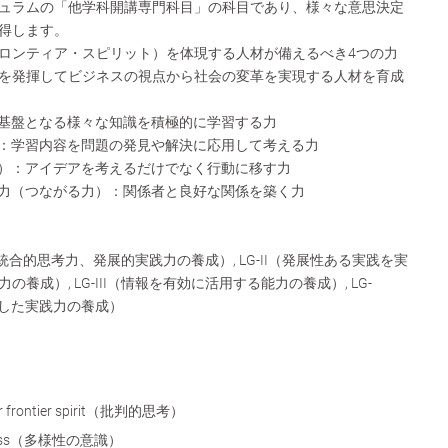
ュラムの「他学科開講専門科目」の科目であり、様々な意思決定
得します。
ロンティア・スピリット）を体現する人材が備えるべき4つの力
を発揮してビジネスの視点から社会の変革を実現する人材を育成
基盤となる様々な知識を積極的に学習する力
：学習内容を問題の発見や解決に応用して考える力
）：アイデアを考えるだけでなく行動に移す力
力（つながる力）：関係者と良好な関係を築く力
統合的思考力、発展的実践力の養成）, LG-II（発展性ある実践を実
養成）, LG-III（情報を有効に活用する能力の養成）, LG-
識した実践力の養成）
g for frontier spirit（批判的思考）
areness（多様性の意識）