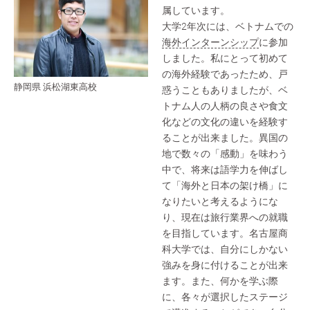
属しています。
大学2年次には、ベトナムでの
海外インターンシップ
に参加
しました。私にとって初めて
の海外経験であったため、戸
静岡県 浜松湖東高校
惑うこともありましたが、ベ
トナム人の人柄の良さや食文
化などの文化の違いを経験す
ることが出来ました。異国の
地で数々の「感動」を味わう
中で、将来は語学力を伸ばし
て「海外と日本の架け橋」に
なりたいと考えるようにな
り、現在は旅行業界への就職
を目指しています。名古屋商
科大学では、自分にしかない
強みを身に付けることが出来
ます。また、何かを学ぶ際
に、各々が選択したステージ