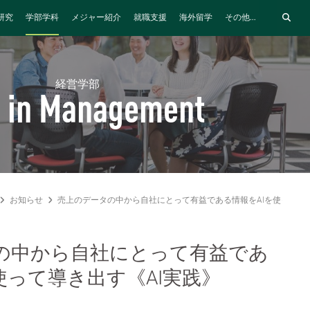
研究
学部学科
メジャー紹介
就職支援
海外留学
その他...
経営学部
 in Management
お知らせ
売上のデータの中から自社にとって有益である情報をAIを使って導き
の中から自社にとって有益であ
使って導き出す《AI実践》