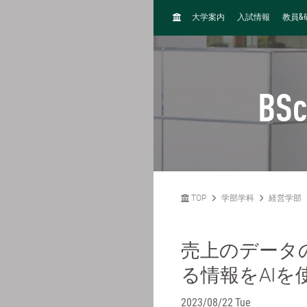
H
&
大学案内
入試情報
教員
O
M
E
BSc
TOP
学部学科
経営学部
売上のデータ
る情報をAIを
2023/08/22 Tue