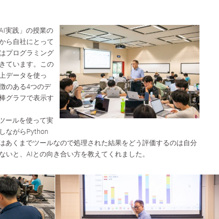
AI実践」の授業の
から自社にとって
はプログラミング
きています。この
上データを使っ
徴のある4つのデ
棒グラフで表示す
というツールを使って実
ながらPython
Iはあくまでツールなので処理された結果をどう評価するのは自分
ないと、AIとの向き合い方を教えてくれました。