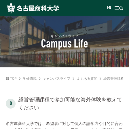
EN
キャンパスライフ
Campus Life
TOP
学修環境
キャンパスライフ
よくある質問
経営管理課程で
経営管理課程で参加可能な海外体験を教えて
ください
名古屋商科大学では、希望者に対して個人の語学力や目的に合わ