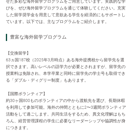
せた多彩な海外留学プログラムをご用意しています。実践的な学
びを、ぜひ海外留学プログラムを通じて体験してください。充実
した留学奨学金を用意して意欲ある学生を経済的にもサポートし
ています。以下では、主なプログラムをご紹介します。
豊富な海外留学プログラム
【交換留学】
63ヵ国187校（2025年3月時点）ある海外提携校から留学先を選
択できます。高いレベルの語学力が必要とされますが、留学先の
授業料は免除され、本学卒業と同時に留学先の学士号も取得でき
る「ダブル・ディグリー制度」もあります。
【国際ボランティア】
約30ヶ国800ものボランティアの中から渡航先を選び、長期休暇
を利用して参加可能。海外の仲間とともに2〜3週間ボランティア
活動をして過ごします。共同生活をするため、異文化理解はもち
ろん、経営管理課程の学生に必要なリーダーシップや協調性が身
につきます。