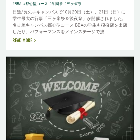
#BBA
#都心型コース
#学園祭
#三ヶ峯祭
日進/長久手キャンパスで10月20日（土）、21日（日）に
学生最大の行事「三ヶ峯祭＆後夜祭」が開催されました。
名古屋キャンパス都心型コース-BBAの学生も模擬店を出店
したり、パフォーマンスをメインステージで披...
READ MORE