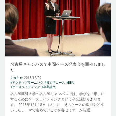
名古屋キャンパスで中間ケース発表会を開催しまし
た
2018/12/20
お知らせ
#アクティブラーニング
#都心型コース
#BBA
#ケースライティング
#卒業論文
名古屋商科大学の名古屋キャンパスでは、学びを「形」に
するためにケースライティングという卒業課題がありま
す。 2018年12月18日（火）に、そのケースの進捗やどう
いったテーマで進めているかを各セミナーから選...