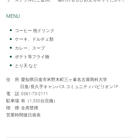
MENU
コーヒー 他ドリンク
ケーキ、ドルチェ類
カレー、スープ
ポテト等フライ物
とり天 など
住 所: 愛知県日進市米野木町三ヶ峯名古屋商科大学
日進/長久手キャンパス コミュニティパビリオン1F
電 話: 0561-73-2111
駐車場: 有（1,550台完備）
喫 煙: 全席禁煙
営業時間後日発表