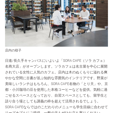
店内の様子
日進/長久手キャンパスにいよいよ「SORA CAFE（ソラ カフェ）
名商大店」がオープンします。ソラカフェは名古屋を中心に展開
されている女性に人気のカフェ。店内は木のぬくもりに溢れる爽
やかな空間に古書が並ぶ知的な雰囲気のインテリアです。野菜が
美味しいランチはもちろん、SORA CAFE名物の「とり天」や、京
都・小川珈琲の豆を使用した本格コーヒーなどを提供。気軽に過
ごせるスペースとなっており、自習スペースとしても、留学生と
語り合う場としても講義の枠を超えて活用されるでしょう。
SORA CAFEならではのこだわりのメニューも学生目線に合わせて
リーズナブルにご提供。一般の方もぜひお立ち寄りください。