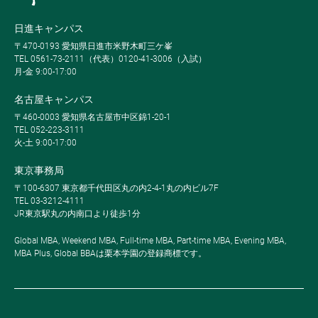
日進キャンパス
〒470-0193 愛知県日進市米野木町三ケ峯
TEL 0561-73-2111（代表）0120-41-3006（入試）
月-金 9:00-17:00
名古屋キャンパス
〒460-0003 愛知県名古屋市中区錦1-20-1
TEL 052-223-3111
火-土 9:00-17:00
東京事務局
〒100-6307 東京都千代田区丸の内2-4-1丸の内ビル7F
TEL 03-3212-4111
JR東京駅丸の内南口より徒歩1分
Global MBA, Weekend MBA, Full-time MBA, Part-time MBA, Evening MBA,
MBA Plus, Global BBAは栗本学園の登録商標です。