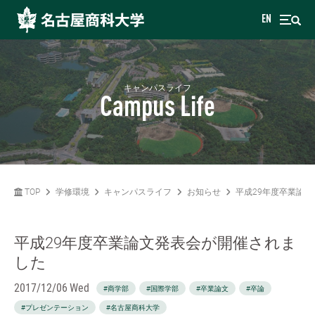
EN
キャンパスライフ
Campus Life
TOP
学修環境
キャンパスライフ
お知らせ
平成29年度卒業論
平成29年度卒業論文発表会が開催されま
した
2017/12/06 Wed
#商学部
#国際学部
#卒業論文
#卒論
#プレゼンテーション
#名古屋商科大学